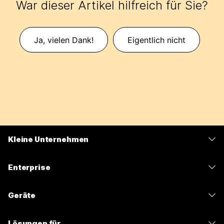
War dieser Artikel hilfreich für Sie?
Ja, vielen Dank!
Eigentlich nicht
Kleine Unternehmen
Preise
Enterprise
Webex-App
Webex Suite
Geräte
Meetings
Calling
Headsets
Calling
Lösungen für