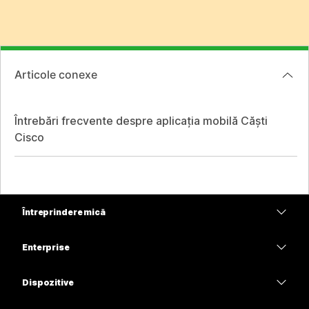
Articole conexe
Întrebări frecvente despre aplicația mobilă Căști
Cisco
Întreprindere mică
Prețuri
Enterprise
Aplicația Webex
Webex Suite
Dispozitive
Meetings
Calling
Căști