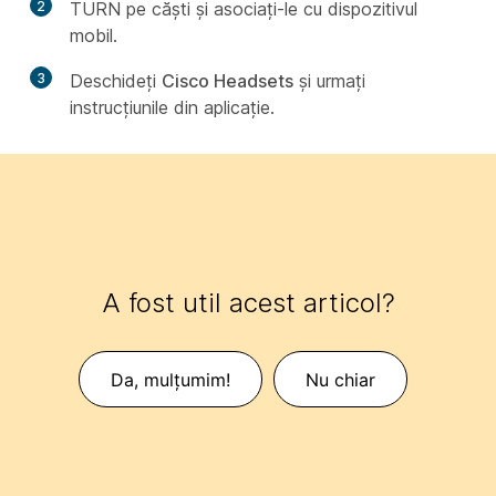
2
TURN pe căști și asociați-le cu dispozitivul
mobil.
3
Deschideți
Cisco Headsets
și urmați
instrucțiunile din aplicație.
A fost util acest articol?
Da, mulțumim!
Nu chiar