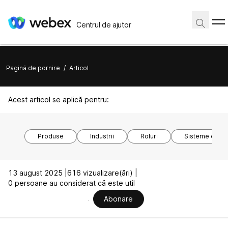
Centrul de ajutor
Pagină de pornire
/
Articol
Acest articol se aplică pentru:
Produse
Industrii
Roluri
Sisteme de o
13 august 2025 |
616 vizualizare(ări) |
0 persoane au considerat că este util
Abonare