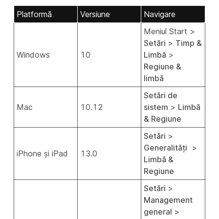
Platformă
Versiune
Navigare
Meniul Start
>
Setări
>
Timp &
Windows
10
Limbă
>
Regiune &
limbă
Setări de
Mac
10.12
sistem
>
Limbă
& Regiune
Setări
>
Generalități
​ >
iPhone și iPad
13.0
Limbă &
Regiune
Setări
>
Management
general
>