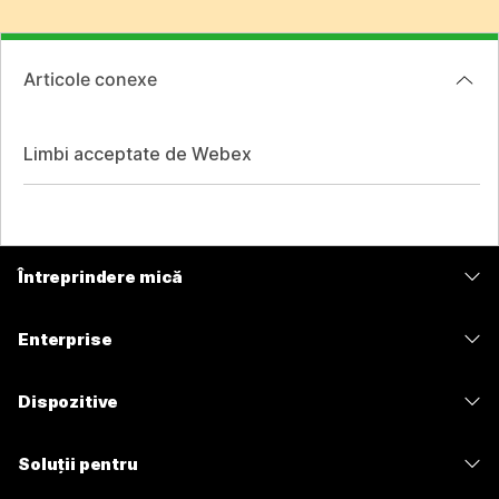
Articole conexe
Limbi acceptate de Webex
Întreprindere mică
Prețuri
Enterprise
Aplicația Webex
Webex Suite
Dispozitive
Meetings
Calling
Căști
Calling
Soluții pentru
Meetings
Camere
Mesagerie