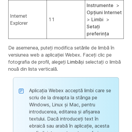
Instrumente
​ >
Opțiuni Internet
Internet
11
>
Limbi
​ >
Explorer
Setați
preferința
De asemenea, puteți modifica setările de limbă în
versiunea web a aplicației Webex. Faceți clic pe
fotografia de profil, alegeți
Limbă
și selectați o limbă
nouă din lista verticală.
Aplicația Webex acceptă limbi care se
scriu de la dreapta la stânga pe
Windows, Linux și Mac, pentru
introducerea, editarea și afișarea
textului. Dacă introduceți text în
ebraică sau arabă în aplicație, acesta