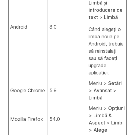
Limbă și
introducere de
text
>
Limbă
Android
8.0
Când alegeți o
limbă nouă pe
Android, trebuie
să reinstalați
sau să faceți
upgrade
aplicației.
Meniu
>
Setări
Google Chrome
5.9
>
Avansat
>
Limbă
Meniu
>
Opțiuni
>
Limbă &
Mozilla Firefox
54.0
Aspect
>
Limbi
>
Alege