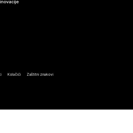
 inovacije
i
Kolačići
Zaštitni znakovi