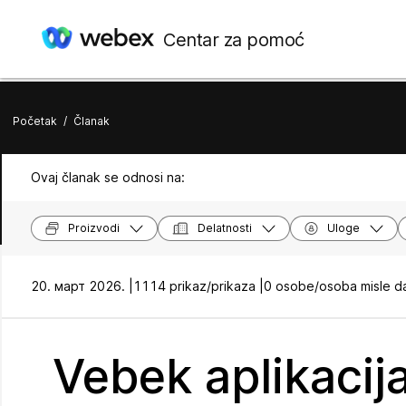
Centar za pomoć
Početak
/
Članak
Ovaj članak se odnosi na:
Proizvodi
Delatnosti
Uloge
20. март 2026. |
1114 prikaz/prikaza |
0 osobe/osoba misle da
Vebek aplikacija