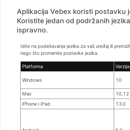
Aplikacija Vebex koristi postavku j
Koristite jedan od podržanih jezika 
ispravno.
Idite na podešavanja jezika za vaš uređaj ili pretraž
nego što promenite postavke jezika.
Platforma
Verzija
Windows
10
Mac
10.12
iPhone i iPad
13.0