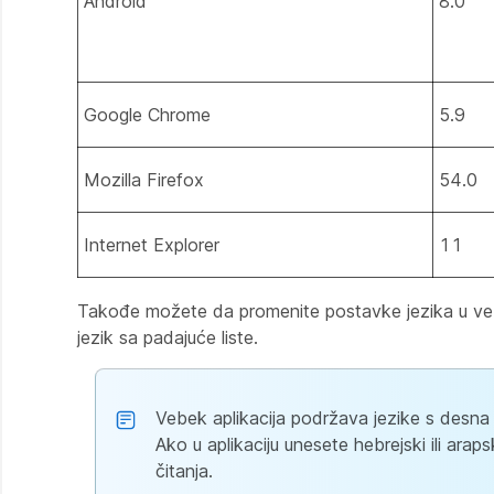
Android
8.0
Google Chrome
5.9
Mozilla Firefox
54.0
Internet Explorer
11
Takođe možete da promenite postavke jezika u veb ver
jezik sa padajuće liste.
Vebek aplikacija podržava jezike s desna 
Ako u aplikaciju unesete hebrejski ili arap
čitanja.