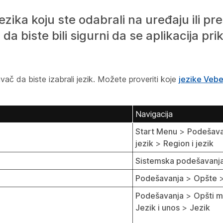
ezika koju ste odabrali na uređaju ili pr
da biste bili sigurni da se aplikacija pri
ivač da biste izabrali jezik. Možete proveriti koje
jezike Veb
Navigacija
Start Menu
>
Podešav
jezik
>
Region i jezik
Sistemska podešavanj
Podešavanja
>
Opšte
Podešavanja
>
Opšti 
Jezik i unos
>
Jezik