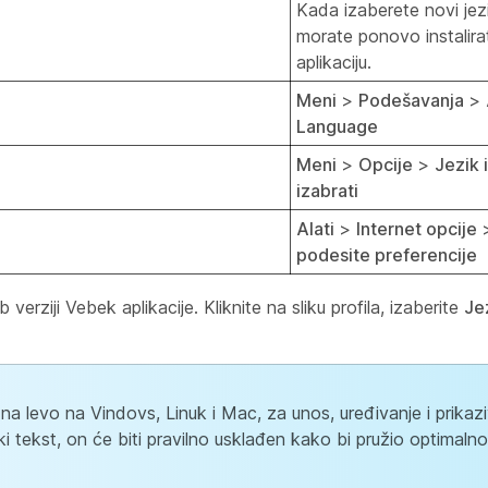
Kada izaberete novi jez
morate ponovo instalirati
aplikaciju.
Meni
>
Podešavanja
>
Language
Meni
>
Opcije
>
Jezik 
izabrati
Alati
>
Internet opcije
podesite preferencije
ziji Vebek aplikacije. Kliknite na sliku profila, izaberite
Je
na levo na Vindovs, Linuk i Mac, za unos, uređivanje i prikazi
ski tekst, on će biti pravilno usklađen kako bi pružio optimaln