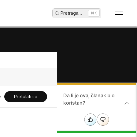
Pretraga
...
⌘K
Da li je ovaj članak bio
Pretplati se
koristan?