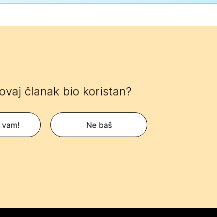
 ovaj članak bio koristan?
 vam!
Ne baš