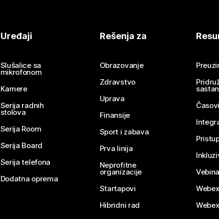
Uređaji
Rešenja za
Resu
Slušalice sa
Obrazovanje
Preuz
mikrofonom
Zdravstvo
Pridru
Kamere
sasta
Uprava
Serija radnih
Časovi
stolova
Finansije
Integr
Serija Room
Sport i zabava
Pristu
Serija Board
Prva linija
Inkluz
Serija telefona
Neprofitne
organizacije
Vebina
Dodatna oprema
Startapovi
Webex
Hibridni rad
Webex