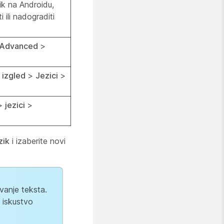
ik na Androidu,
 ili nadograditi
Advanced
>
i izgled
>
Jezici
>
>
jezici
>
zik
i izaberite novi
vanje teksta.
o iskustvo