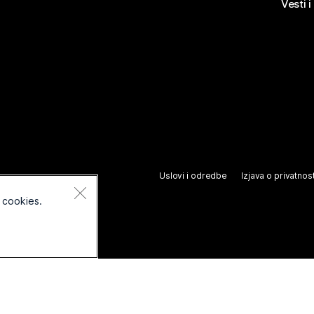
Vesti i
Uslovi i odredbe
Izjava o privatnost
 cookies.