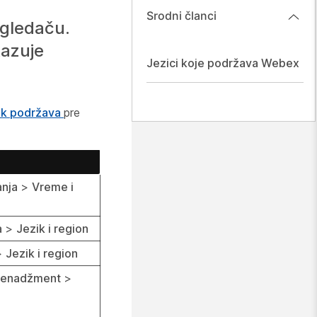
Srodni članci
egledaču.
kazuje
Jezici koje podržava Webex
ek podržava
pre
anja
>
Vreme i
a
>
Jezik i region
>
Jezik i region
menadžment
>