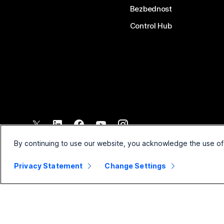
Bezbednost
Control Hub
©
2026
Cisco i/ili povezana pravna lica. Sva prava zadržana.
By continuing to use our website, you acknowledge the use of
Privacy Statement
Change Settings