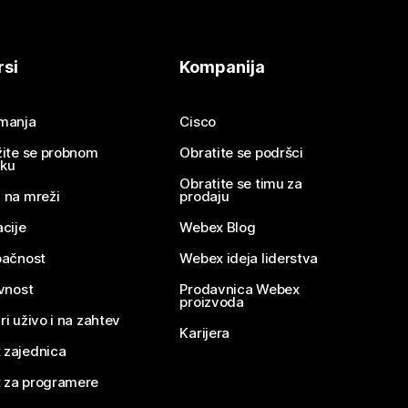
rsi
Kompanija
imanja
Cisco
žite se probnom
Obratite se podršci
nku
Obratite se timu za
 na mreži
prodaju
acije
Webex Blog
pačnost
Webex ideja liderstva
ivnost
Prodavnica Webex
proizvoda
ri uživo i na zahtev
Karijera
 zajednica
 za programere