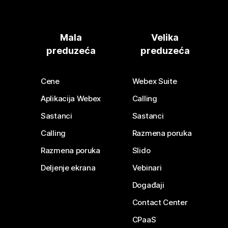
Mala
Velika
preduzeća
preduzeća
Cene
Webex Suite
Aplikacija Webex
Calling
Sastanci
Sastanci
Calling
Razmena poruka
Razmena poruka
Slido
Deljenje ekrana
Vebinari
Događaji
Contact Center
CPaaS