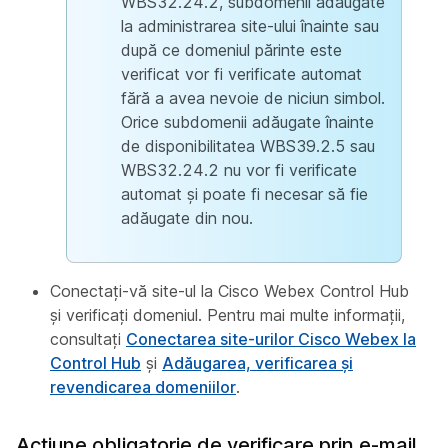
WBS32.24.2, subdomenii adăugate
la administrarea site-ului înainte sau
după ce domeniul părinte este
verificat vor fi verificate automat
fără a avea nevoie de niciun simbol.
Orice subdomenii adăugate înainte
de disponibilitatea WBS39.2.5 sau
WBS32.24.2 nu vor fi verificate
automat și poate fi necesar să fie
adăugate din nou.
Conectați-vă site-ul la Cisco Webex Control Hub
și verificați domeniul. Pentru mai multe informații,
consultați
Conectarea site-urilor Cisco Webex la
Control Hub
și
Adăugarea, verificarea și
revendicarea domeniilor
.
Acțiune obligatorie de verificare prin e-mail