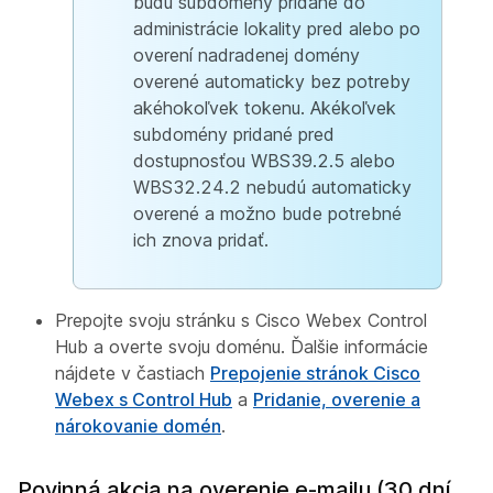
budú subdomény pridané do
administrácie lokality pred alebo po
overení nadradenej domény
overené automaticky bez potreby
akéhokoľvek tokenu. Akékoľvek
subdomény pridané pred
dostupnosťou WBS39.2.5 alebo
WBS32.24.2 nebudú automaticky
overené a možno bude potrebné
ich znova pridať.
Prepojte svoju stránku s Cisco Webex Control
Hub a overte svoju doménu. Ďalšie informácie
nájdete v častiach
Prepojenie stránok Cisco
Webex s Control Hub
a
Pridanie, overenie a
nárokovanie domén
.
Povinná akcia na overenie e-mailu (30 dní