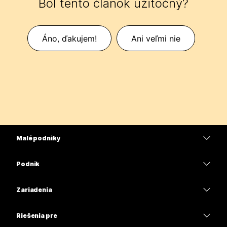
Bol tento článok užitočný?
Áno, ďakujem!
Ani veľmi nie
Malé podniky
Ceny
Podnik
Aplikácia Webex
Webex Suite
Zariadenia
Meetings
Calling
Náhlavné súpravy
Calling
Riešenia pre
Meetings