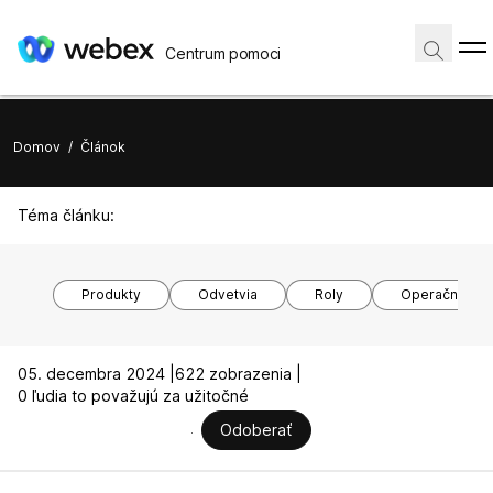
Centrum pomoci
Domov
/
Článok
Téma článku:
Produkty
Odvetvia
Roly
Operačné sy
05. decembra 2024 |
622 zobrazenia |
0 ľudia to považujú za užitočné
Odoberať