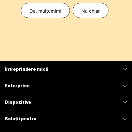
Da, mulțumim!
Nu chiar
Întreprindere mică
Prețuri
Enterprise
Aplicația Webex
Webex Suite
Dispozitive
Meetings
Calling
Căști
Calling
Soluții pentru
Meetings
Camere
Mesagerie
Educație
Mesagerie