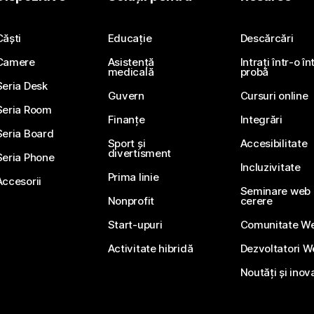
Trimiteți o întrebare
Căști
Educație
Descărcări
Camere
Asistență
Intrați într-o î
medicală
probă
Seria Desk
Guvern
Cursuri online
Seria Room
Finanțe
Integrări
Seria Board
Sport și
Accesibilitate
divertisment
Seria Phone
Incluzivitate
Prima linie
Accesorii
Seminare web li
Nonprofit
cerere
Start-upuri
Comunitate W
Activitate hibridă
Dezvoltatori 
Noutăți și inov