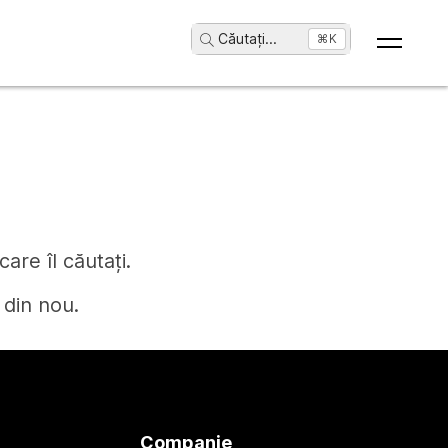
Căutați
...
⌘K
are îl căutați.
 din nou.
Companie