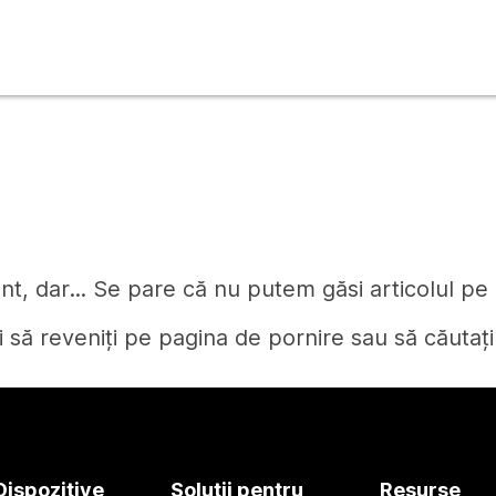
t, dar... Se pare că nu putem găsi articolul pe c
i să reveniți pe pagina de pornire sau să căutați
Pagină de pornire
Dispozitive
Soluții pentru
Resurse
Aveți nevoie de un răspuns?