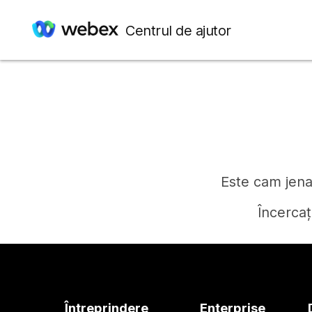
Centrul de ajutor
Este cam jenan
Încercaț
Întreprindere
Enterprise