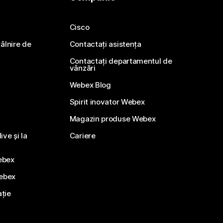
Cisco
ntâlnire de
Contactați asistența
Contactați departamentul de
vânzări
Webex Blog
Spirit inovator Webex
Magazin produse Webex
ve și la
Cariere
ebex
Webex
ație