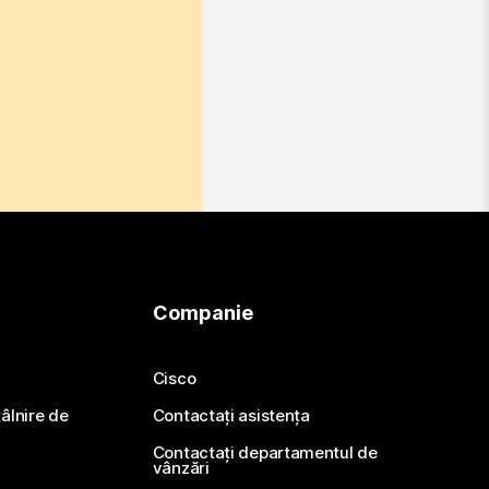
Companie
Cisco
ntâlnire de
Contactați asistența
Contactați departamentul de
vânzări