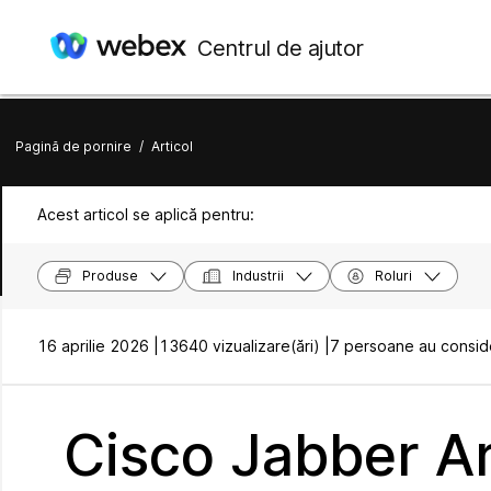
Centrul de ajutor
Pagină de pornire
/
Articol
Acest articol se aplică pentru:
Produse
Industrii
Roluri
16 aprilie 2026 |
13640 vizualizare(ări) |
7 persoane au conside
Cisco Jabber Art