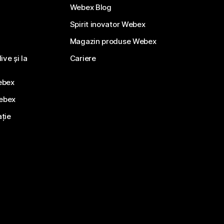
Webex Blog
Spirit inovator Webex
Magazin produse Webex
ve și la
Cariere
ebex
Webex
ație