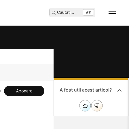
Căutați
...
⌘K
A fost util acest articol?
Abonare