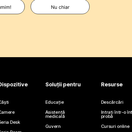
umim!
Nu chiar
Dispozitive
Soluții pentru
Resurse
Căști
Educație
Descărcări
Camere
Asistență
Intrați într-o î
medicală
probă
Seria Desk
Guvern
Cursuri online