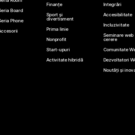
Seria Room
Finanțe
Integrări
Seria Board
Sport și
Accesibilitate
divertisment
Seria Phone
Incluzivitate
Prima linie
Accesorii
Seminare web li
Nonprofit
cerere
Start-upuri
Comunitate W
Activitate hibridă
Dezvoltatori 
Noutăți și inov