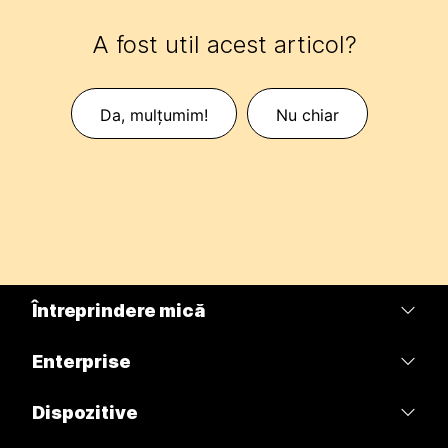
A fost util acest articol?
Da, mulțumim!
Nu chiar
Întreprindere mică
Prețuri
Enterprise
Aplicația Webex
Webex Suite
Dispozitive
Meetings
Calling
Căști