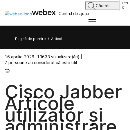
Ctrl
Căutați
...
K
Centrul de ajutor
Pagină de pornire
/
Articol
16 aprilie 2026 |
13633 vizualizare(ări) |
7 persoane au considerat că este util
Cisco Jabber
Articole
utilizator și
administrare