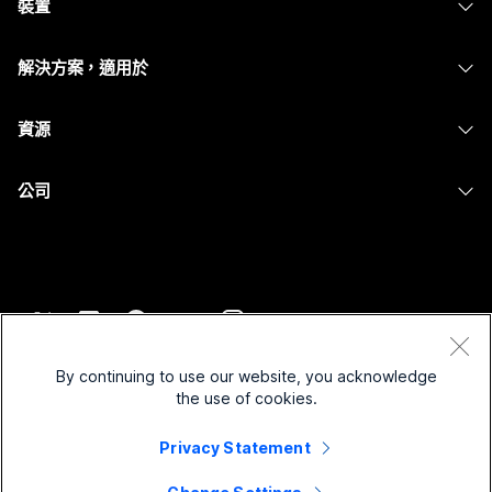
裝置
Meetings
Calling
耳機
Calling
解決方案，適用於
Meetings
攝影機
Messaging
教育
Messaging
資源
Desk 系列
螢幕共用
醫療保健
Slido
下載
Room 系列
公司
政府
Webinars
加入測驗會議
Board 系列
Cisco
財務
Events
線上課程
電話系列
聯絡技術支援
運動與娛樂
Contact Center
整合
配件
聯絡銷售人員
前線
CPaaS
協助工具
條款和條件
Webex 部落格
非營利
安全性
By continuing to use our website, you acknowledge
包容性
隱私權聲明
the use of cookies.
Webex 思想領導力
啟動
Control Hub
Cookie
即時和隨選網路研討會
Privacy Statement
Webex Merch Store
商標
混合式工作
Webex 社群
©
2026
Cisco 和/或其子公司。保留所有權利。
職業