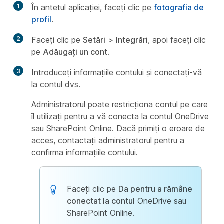
1
În antetul aplicației, faceți clic pe
fotografia de
profil
.
2
Faceți clic pe
Setări
>
Integrări
, apoi faceți clic
pe
Adăugați un cont
.
3
Introduceți informațiile contului și conectați-vă
la contul dvs.
Administratorul poate restricționa contul pe care
îl utilizați pentru a vă conecta la contul OneDrive
sau SharePoint Online. Dacă primiți o eroare de
acces, contactați administratorul pentru a
confirma informațiile contului.
Faceți clic pe
Da pentru a rămâne
conectat la contul
OneDrive sau
SharePoint Online.