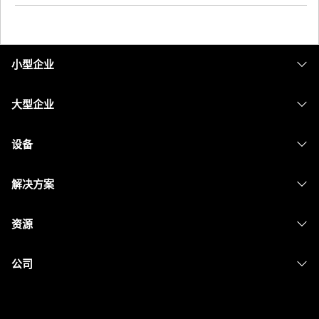
小型企业
定价
大型企业
Webex 应用程序
Webex Suite
设备
Meetings
Calling
头戴式耳机
Calling
解决方案
Meetings
摄像头
消息传递
教育
消息传递
资源
Desk 系列
屏幕共享
医疗保健
Slido
下载
Room 系列
公司
政府
Webinars
加入测试会议
Board 系列
Cisco
财务
Events
在线课程
Phone 系列
联系技术支持