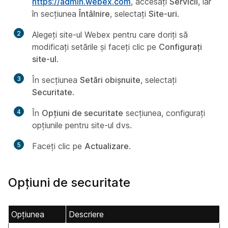
https://admin.webex.com
, accesați
Servicii
, iar
în secțiunea
Întâlnire
, selectați
Site-uri
.
2
Alegeți site-ul Webex pentru care doriți să
modificați setările și faceți clic pe
Configurați
site-ul
.
3
În secțiunea
Setări obișnuite
, selectați
Securitate
.
4
În
Opțiuni de securitate
secțiunea, configurați
opțiunile pentru site-ul dvs.
5
Faceți clic pe
Actualizare
.
Opțiuni de securitate
Opțiunea
Descriere