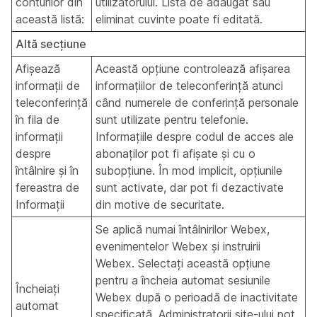
conturilor din
utilizatorului. Lista de adăugat sau
această listă:
eliminat cuvinte poate fi editată.
Altă secțiune
Afișează
Această opțiune controlează afișarea
informații de
informațiilor de teleconferință atunci
teleconferință
când numerele de conferință personale
în fila de
sunt utilizate pentru telefonie.
informații
Informațiile despre codul de acces ale
despre
abonaților pot fi afișate și cu o
întâlnire și în
subopțiune. În mod implicit, opțiunile
fereastra de
sunt activate, dar pot fi dezactivate
Informații
din motive de securitate.
Se aplică numai întâlnirilor Webex,
evenimentelor Webex și instruirii
Webex.
Selectați această opțiune
pentru a încheia automat sesiunile
Încheiați
Webex după o perioadă de inactivitate
automat
specificată. Administratorii site-ului pot