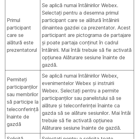
Se aplică numai întâlnirilor Webex.
Selectați pentru a desemna primul
Primul
participant care se alătură întâlnirii
participant
dinaintea gazdei ca prezentator. Acest
care se
participant are pictograma de partajare
alătură este
și poate partaja conținut în cadrul
prezentatorul
întâlnirii. Mai întâi trebuie să fie activată
opțiunea Alăturare sesiune înainte de
gazdă.
Se aplică numai întâlnirilor Webex,
Permiteți
evenimentelor Webex și instruirii
participanților
Webex.
Selectați pentru a permite
sau membrilor
participanților sau panelistului să se
să participe la
alăture și teleconferinței înainte ca
teleconferință
gazda să se alăture sesiunilor. Mai întâi
înainte de
trebuie să fie activată opțiunea
gazdă
Alăturare sesiune înainte de gazdă.
Solicită
Selectați pentru a solicita toate