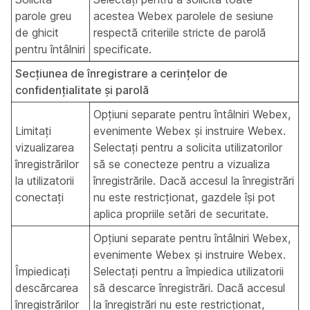
parole greu
acestea Webex parolele de sesiune
de ghicit
respectă criteriile stricte de parolă
pentru întâlniri
specificate.
Secțiunea de înregistrare a cerințelor de
confidențialitate și parolă
Opțiuni separate pentru întâlniri Webex,
Limitați
evenimente Webex și instruire Webex.
vizualizarea
Selectați pentru a solicita utilizatorilor
înregistrărilor
să se conecteze pentru a vizualiza
la utilizatorii
înregistrările. Dacă accesul la înregistrări
conectați
nu este restricționat, gazdele își pot
aplica propriile setări de securitate.
Opțiuni separate pentru întâlniri Webex,
evenimente Webex și instruire Webex.
Împiedicați
Selectați pentru a împiedica utilizatorii
descărcarea
să descarce înregistrări. Dacă accesul
înregistrărilor
la înregistrări nu este restricționat,