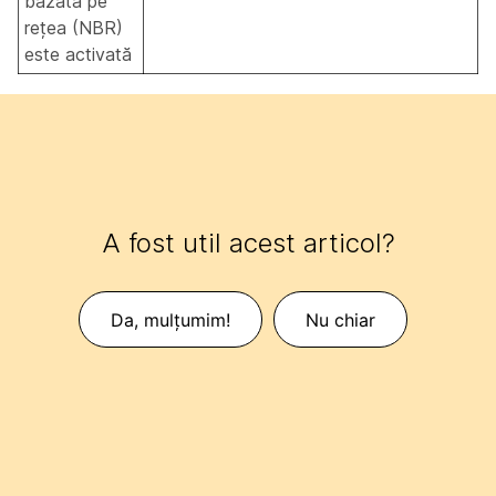
bazată pe
rețea (NBR)
este activată
A fost util acest articol?
Da, mulțumim!
Nu chiar