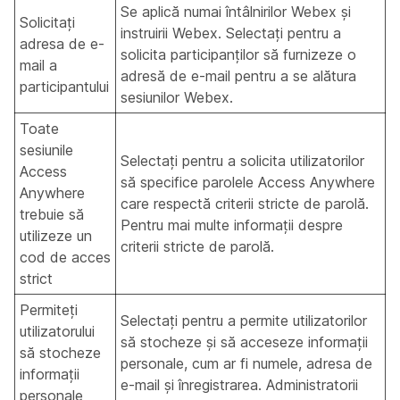
Se aplică numai întâlnirilor Webex și
Solicitați
instruirii Webex.
Selectați pentru a
adresa de e-
solicita participanților să furnizeze o
mail a
adresă de e-mail pentru a se alătura
participantului
sesiunilor Webex.
Toate
sesiunile
Selectați pentru a solicita utilizatorilor
Access
să specifice parolele Access Anywhere
Anywhere
care respectă criterii stricte de parolă.
trebuie să
Pentru mai multe informații despre
utilizeze un
criterii stricte de parolă.
cod de acces
strict
Permiteți
Selectați pentru a permite utilizatorilor
utilizatorului
să stocheze și să acceseze informații
să stocheze
personale, cum ar fi numele, adresa de
informații
e-mail și înregistrarea. Administratorii
personale