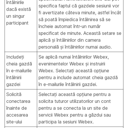
întâlnirile
specifica faptul că gazdele sesiunii vor
dacă există
fi avertizate câteva minute, astfel încât
un singur
să poată împiedica întâlnirea să se
participant
încheie automat într-un număr
specificat de minute. Această setare se
aplică și întâlnirilor din camera
personală și întâlnirilor numai audio.
Includeți
Se aplică numai întâlnirilor Webex,
cheia gazdă
evenimentelor Webex și instruirii
în e-mailurile
Webex.
Selectați această opțiune
întâlnirii
pentru a include automat cheia gazdă
gazdei
în e-mailurile întâlnirii gazdei.
Solicită
Selectați această opțiune pentru a
conectarea
solicita tuturor utilizatorilor un cont
înainte de
pentru a se conecta la un site de
accesarea
servicii Webex pentru a găzdui sau
site-ului
participa la sesiuni Webex.