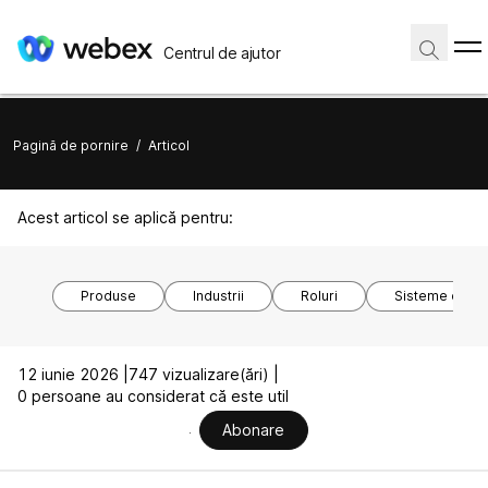
Centrul de ajutor
Pagină de pornire
/
Articol
Acest articol se aplică pentru:
Produse
Industrii
Roluri
Sisteme de o
12 iunie 2026 |
747 vizualizare(ări) |
0 persoane au considerat că este util
Abonare