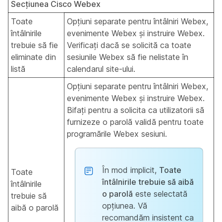
Secțiunea Cisco Webex
Toate
Opțiuni separate pentru întâlniri Webex,
întâlnirile
evenimente Webex și instruire Webex.
trebuie să fie
Verificați dacă se solicită ca toate
eliminate din
sesiunile Webex să fie nelistate în
listă
calendarul site-ului.
Opțiuni separate pentru întâlniri Webex,
evenimente Webex și instruire Webex.
Bifați pentru a solicita ca utilizatorii să
furnizeze o parolă validă pentru toate
programările Webex sesiuni.
În mod implicit,
Toate
Toate
întâlnirile trebuie să aibă
întâlnirile
o parolă
este selectată
trebuie să
opțiunea. Vă
aibă o parolă
recomandăm insistent ca