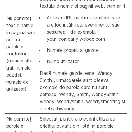
textului dinamic al paginii web, cum ar fi
Adresa URL pentru site-ul pe care
Nu permiteți
are loc întâlnirea, evenimentul sau
text dinamic
sesiunea - de exemplu,
în pagina web
your_company.webex.com
pentru
parolele
Numele propriu al gazdei
conturilor
(numele site-
Nume utilizator
ului, numele
Dacă numele gazdei este „Wendy
gazdei,
Smith”, următoarele sunt câteva
numele de
exemple de parole care nu sunt
utilizator)
permise: Wendy, Smith, WendySmith,
wendy, wendysmith, wendysmeeting și
meetwithwendy.
Nu permiteți
Selectați pentru a preveni utilizarea
parolele
oricărui cuvânt din listă, în parolele