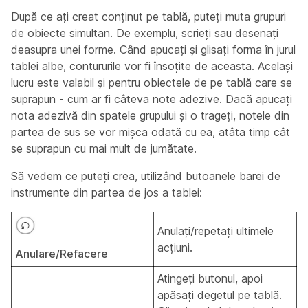
După ce ați creat conținut pe tablă, puteți muta grupuri
de obiecte simultan. De exemplu, scrieți sau desenați
deasupra unei forme. Când apucați și glisați forma în jurul
tablei albe, contururile vor fi însoțite de aceasta. Același
lucru este valabil și pentru obiectele de pe tablă care se
suprapun - cum ar fi câteva note adezive. Dacă apucați
nota adezivă din spatele grupului și o trageți, notele din
partea de sus se vor mișca odată cu ea, atâta timp cât
se suprapun cu mai mult de jumătate.
Să vedem ce puteți crea, utilizând butoanele barei de
instrumente din partea de jos a tablei:
Anulați/repetați ultimele
acțiuni.
Anulare/Refacere
Atingeți butonul, apoi
apăsați degetul pe tablă.