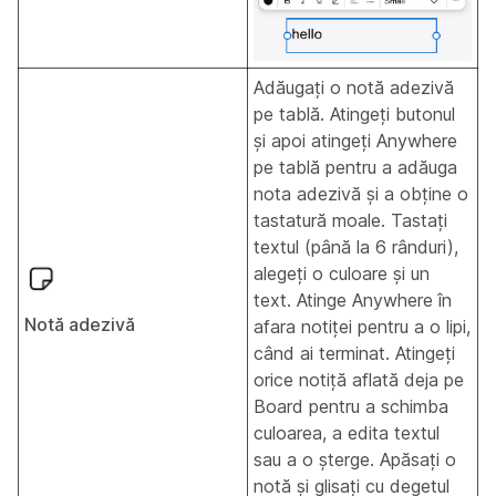
Adăugați o notă adezivă
pe tablă. Atingeți butonul
și apoi atingeți Anywhere
pe tablă pentru a adăuga
nota adezivă și a obține o
tastatură moale. Tastați
textul (până la 6 rânduri),
alegeți o culoare și un
text. Atinge Anywhere în
Notă adezivă
afara notiței pentru a o lipi,
când ai terminat. Atingeți
orice notiță aflată deja pe
Board pentru a schimba
culoarea, a edita textul
sau a o șterge. Apăsați o
notă și glisați cu degetul