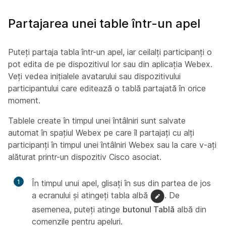
Partajarea unei table într-un apel
Puteți partaja tabla într-un apel, iar ceilalți participanți o
pot edita de pe dispozitivul lor sau din aplicația Webex.
Veți vedea inițialele avatarului sau dispozitivului
participantului care editează o tablă partajată în orice
moment.
Tablele create în timpul unei întâlniri sunt salvate
automat în spațiul Webex pe care îl partajați cu alți
participanți în timpul unei întâlniri Webex sau la care v-ați
alăturat printr-un dispozitiv Cisco asociat.
1
În timpul unui apel, glisați în sus din partea de jos
a ecranului și atingeți tabla albă
. De
asemenea, puteți atinge
butonul Tablă
albă din
comenzile pentru apeluri.