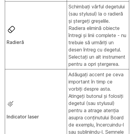
Schimbați vârful degetului
(sau stylusul) la o radieră
și ștergeți greșelile.
Radiera elimină obiecte
întregi și linii complete - nu
Radieră
trebuie să urmăriți un
desen întreg cu degetul.
Selectați un alt instrument
pentru a opri ștergerea.
Adăugați accent pe ceva
important în timp ce
vorbiți despre asta.
Atingeți butonul și folosiți
degetul (sau stylusul)
pentru a atrage atenția
Indicator laser
asupra conținutului Board
de exemplu, încercuindu-l
sau subliniindu-l. Semnele