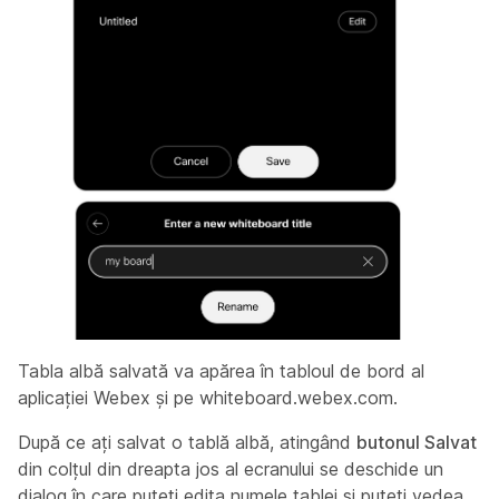
Tabla albă salvată va apărea în tabloul de bord al
aplicației Webex și pe whiteboard.webex.com.
După ce ați salvat o tablă albă, atingând
butonul Salvat
din colțul din dreapta jos al ecranului se deschide un
dialog în care puteți edita numele tablei și puteți vedea