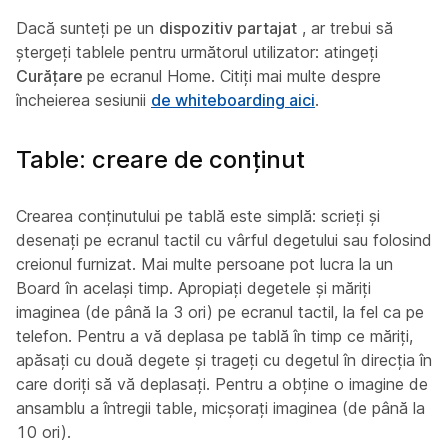
Dacă sunteți pe un
dispozitiv partajat
, ar trebui să
ștergeți tablele pentru următorul utilizator: atingeți
Curățare
pe ecranul Home. Citiți mai multe despre
încheierea sesiunii
de whiteboarding aici
.
Table: creare de conținut
Crearea conținutului pe tablă este simplă: scrieți și
desenați pe ecranul tactil cu vârful degetului sau folosind
creionul furnizat. Mai multe persoane pot lucra la un
Board în același timp. Apropiați degetele și măriți
imaginea (de până la 3 ori) pe ecranul tactil, la fel ca pe
telefon. Pentru a vă deplasa pe tablă în timp ce măriți,
apăsați cu două degete și trageți cu degetul în direcția în
care doriți să vă deplasați. Pentru a obține o imagine de
ansamblu a întregii table, micșorați imaginea (de până la
10 ori).