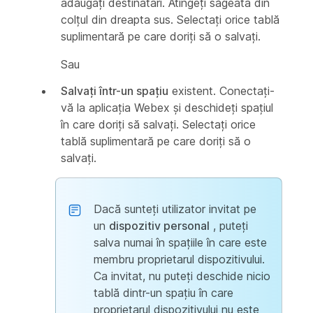
adăugați destinatari. Atingeți săgeata din
colțul din dreapta sus. Selectați orice tablă
suplimentară pe care doriți să o salvați.
Sau
Salvați într-un spațiu
existent. Conectați-
vă la aplicația Webex și deschideți spațiul
în care doriți să salvați. Selectați orice
tablă suplimentară pe care doriți să o
salvați.
Dacă sunteți utilizator invitat pe
un
dispozitiv personal
, puteți
salva numai în spațiile în care este
membru proprietarul dispozitivului.
Ca invitat, nu puteți deschide nicio
tablă dintr-un spațiu în care
proprietarul dispozitivului nu este