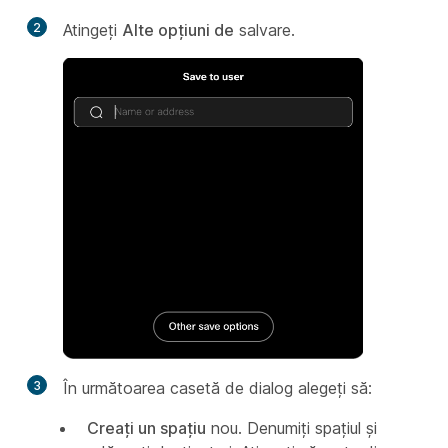
2
Atingeți
Alte opțiuni de
salvare.
3
În următoarea casetă de dialog alegeți să:
Creați un spațiu
nou. Denumiți spațiul și