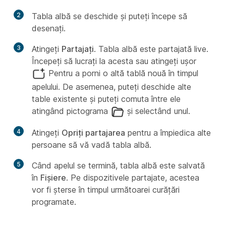
2
Tabla albă se deschide și puteți începe să
desenați.
3
Atingeți
Partajați
. Tabla albă este partajată live.
Începeți să lucrați la acesta sau atingeți ușor
Pentru a porni o altă tablă nouă în timpul
apelului. De asemenea, puteți deschide alte
table existente și puteți comuta între ele
atingând pictograma
și selectând unul.
4
Atingeți
Opriți partajarea
pentru a împiedica alte
persoane să vă vadă tabla albă.
5
Când apelul se termină, tabla albă este salvată
în
Fișiere
. Pe dispozitivele partajate, acestea
vor fi șterse în timpul următoarei curățări
programate.