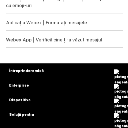
cu emoji-uri
Aplicația Webex | Formatați mesajele
Webex App | Verifică cine ți-a văzut mesajul
Întreprindere mică
Prețuri
Enterprise
Aplicația Webex
Webex Suite
Dispozitive
Meetings
Calling
Căști
Calling
Soluții pentru
Meetings
Camere
Educație
Mesagerie