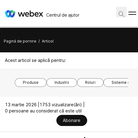
Centrul de ajutor
Pagină de pornire
/
Articol
Acest articol se aplică pentru:
Produse
Industrii
Roluri
Sisteme de o
13 martie 2026 |
1753 vizualizare(ări) |
0 persoane au considerat că este util
Abonare