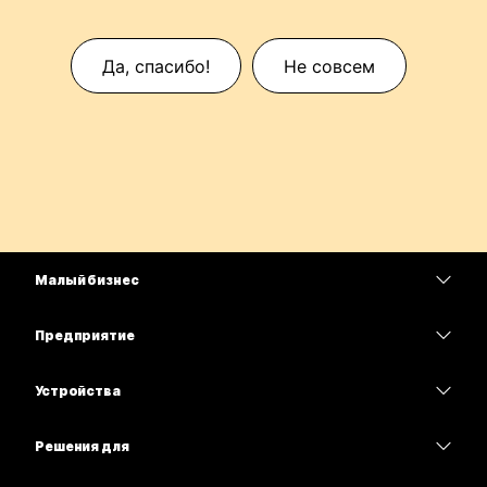
Да, спасибо!
Не совсем
Малый бизнес
Цены
Предприятие
Приложение Webex
Webex Suite
Устройства
Совещания
Calling
гарнитуры
Calling
Решения для
Совещания
Камеры
Образование