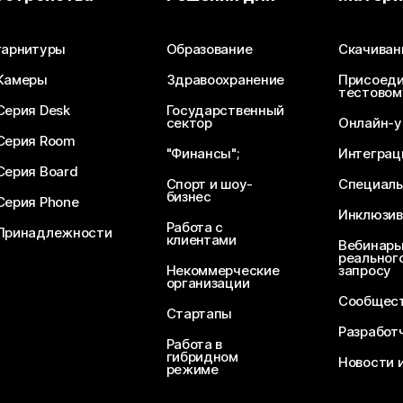
Отправьте вопрос
гарнитуры
Образование
Скачиван
Камеры
Здравоохранение
Присоеди
тестовом
Серия Desk
Государственный
сектор
Онлайн-у
Серия Room
"Финансы";
Интеграц
Серия Board
Спорт и шоу-
Специаль
бизнес
Серия Phone
Инклюзив
Работа с
Принадлежности
клиентами
Вебинары
реального
Некоммерческие
запросу
организации
Сообщест
Стартапы
Разработ
Работа в
гибридном
Новости 
режиме