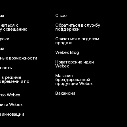
ия
Cisco
ниться к
Обратиться в службу
у совещанию
поддержки
роки
Связаться с отделом
продаж
ии
Webex Blog
ные возможности
Новаторские идеи
Webex
ность
Магазин
 в режиме
брендированной
 времени и по
продукции Webex
Вакансии
во Webex
чики Webex
и инновации