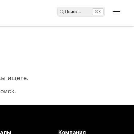
Поиск
...
⌘K
вы ищете.
оиск.
иалы
Компания