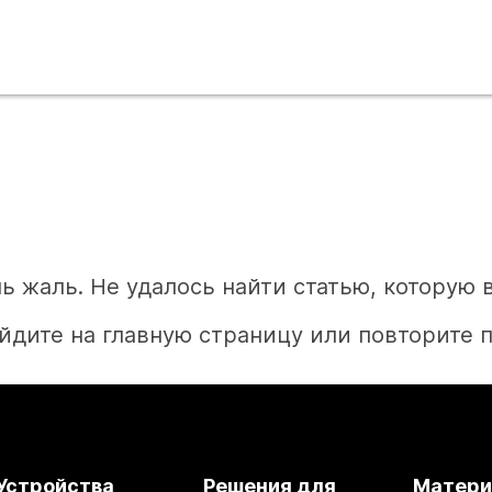
ь жаль. Не удалось найти статью, которую 
йдите на главную страницу или повторите п
Главная
Устройства
Решения для
Матер
Необходим ответ?