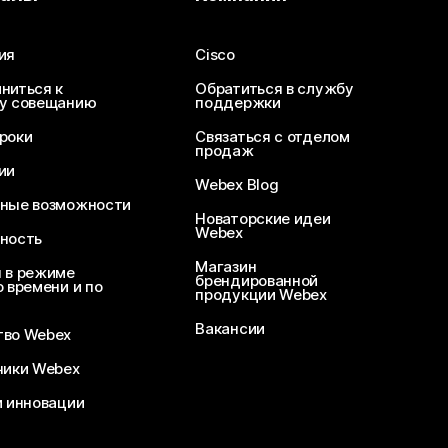
ия
Cisco
ниться к
Обратиться в службу
у совещанию
поддержки
роки
Связаться с отделом
продаж
ии
Webex Blog
ные возможности
Новаторские идеи
Webex
ность
Магазин
 в режиме
брендированной
 времени и по
продукции Webex
Вакансии
во Webex
чики Webex
и инновации