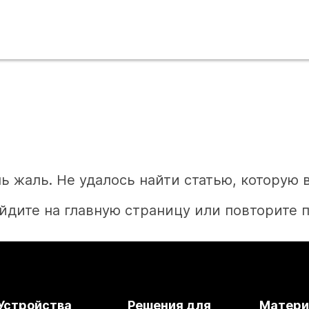
ь жаль. Не удалось найти статью, которую 
йдите на главную страницу или повторите п
Главная
Устройства
Решения для
Матер
Необходим ответ?