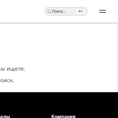
Поиск
...
⌘K
вы ищете.
оиск.
иалы
Компания