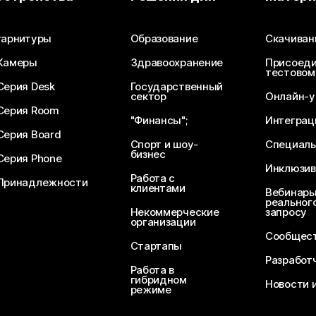
Отправьте вопрос
гарнитуры
Образование
Скачиван
Камеры
Здравоохранение
Присоеди
тестовом
Серия Desk
Государственный
сектор
Онлайн-у
Серия Room
"Финансы";
Интеграц
Серия Board
Спорт и шоу-
Специаль
бизнес
Серия Phone
Инклюзив
Работа с
Принадлежности
клиентами
Вебинары
реального
Некоммерческие
запросу
организации
Сообщест
Стартапы
Разработ
Работа в
гибридном
Новости 
режиме