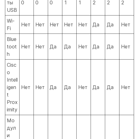
ты
0
0
0
1
1
2
2
2
USB
Wi-
Нет
Нет
Нет
Нет
Нет
Да
Да
Нет
Fi
Blue
toot
Нет
Нет
Да
Да
Нет
Да
Да
Нет
h
Cisc
o
Intell
igen
Нет
Нет
Да
Да
Нет
Да
Да
Нет
t
Prox
imity
Мо
дул
и