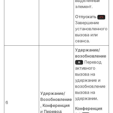
выделенный
элемент.
Отпускать
Завершение
установленного
вызова или
сеанса.
Удержание/
возобновление
Перевод
активного
вызова на
удержание и
возобновление
вызова на
Удержание/
удержании.
Возобновление
6
,
Конференция
Конференция
и
Перевод