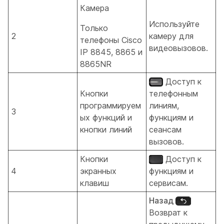
Камера
Используйте
Только
2
камеру для
телефоны Cisco
видеовызовов.
IP 8845, 8865 и
8865NR
Доступ к
Кнопки
телефонным
программируем
линиям,
3
ых функций и
функциям и
кнопки линий
сеансам
вызовов.
Кнопки
Доступ к
4
экранных
функциям и
клавиш
сервисам.
Назад
Возврат к