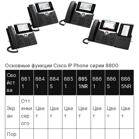
Основные функции Cisco IP Phone серии 8800
Сво
881
884
884
885
885
886
886
886
йст
1
1
5
1
1NR
1
5
5NR
ва
Отт
Экр
енки
Цве
Цве
Цве
Цве
Цве
Цве
Цве
ан
сер
т
т
т
т
т
т
т
ого
Пор