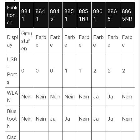
Funk
881
884
884
885
885
886
886
886
tion
1
1
5
1
1NR
1
5
5NR
en
Grau
Displ
Farb
Farb
Farb
Farb
Farb
Farb
Farb
stuf
ay
e
e
e
e
e
e
e
en
USB
-
0
0
0
1
1
2
2
2
Port
s
WLA
Nein
Nein
Nein
Nein
Nein
Ja
Ja
Nein
N
Blue
toot
Nein
Nein
Ja
Ja
Nein
Ja
Ja
Nein
h
Cisc