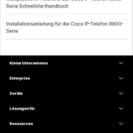
Serie Schnellstarthandbuch
Installationsanleitung für die Cisco IP-Telefon 8800-
Serie
Kleine Unternehmen
Preise
Enterprise
Webex-App
Webex Suite
Geräte
Meetings
Calling
Headsets
Calling
Lösungen für
Meetings
Kameras
Bildung
Nachrichten
Nachrichten
Ressourcen
Tisch-Serie
Gesundheitswesen
Teilen von Bildschirminhalten