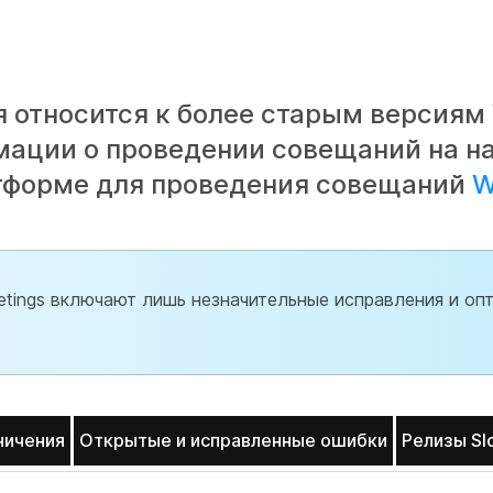
 относится к более старым версиям
мации о проведении совещаний на н
атформе для проведения совещаний
W
ings включают лишь незначительные исправления и опт
ничения
Открытые и исправленные ошибки
Релизы Sl