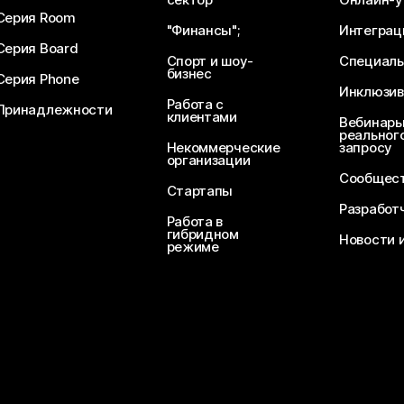
Серия Room
"Финансы";
Интеграц
Серия Board
Спорт и шоу-
Специаль
бизнес
Серия Phone
Инклюзив
Работа с
Принадлежности
клиентами
Вебинары
реального
Некоммерческие
запросу
организации
Сообщест
Стартапы
Разработ
Работа в
гибридном
Новости 
режиме