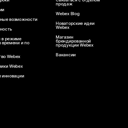
продаж
ии
Webex Blog
ные возможности
Новаторские идеи
Webex
ность
Магазин
 в режиме
брендированной
 времени и по
продукции Webex
Вакансии
во Webex
чики Webex
и инновации