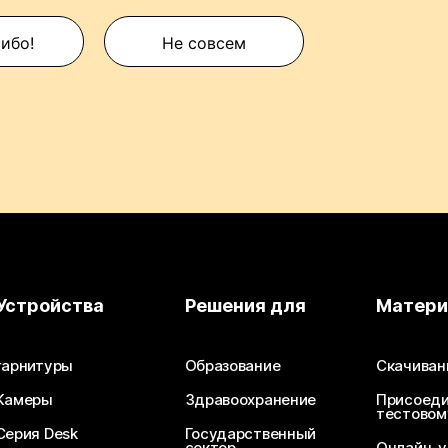
сибо!
Не совсем
Устройства
Решения для
Матер
гарнитуры
Образование
Скачиван
Камеры
Здравоохранение
Присоеди
тестовом
Серия Desk
Государственный
сектор
Онлайн-у