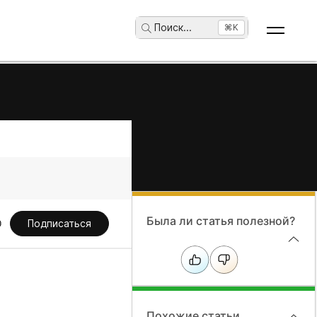
Поиск
...
⌘K
Была ли статья полезной?
Подписаться
Похожие статьи