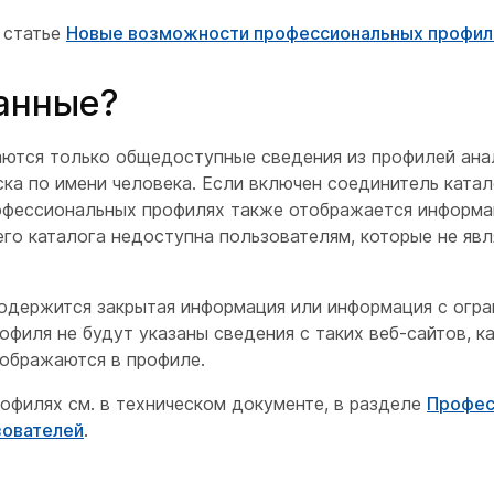
 статье
Новые возможности профессиональных профил
данные?
ются только общедоступные сведения из профилей анал
ка по имени человека. Если включен соединитель катал
офессиональных профилях также отображается информа
его каталога недоступна пользователям, которые не яв
одержится закрытая информация или информация с огр
офиля не будут указаны сведения с таких веб-сайтов, к
тображаются в профиле.
филях см. в техническом документе, в разделе
Профес
зователей
.