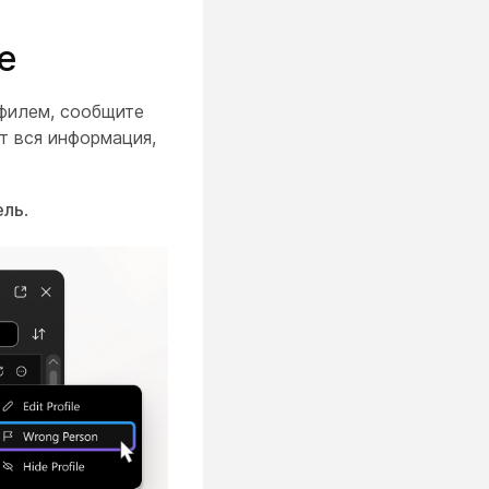
е
филем, сообщите
т вся информация,
ель
.