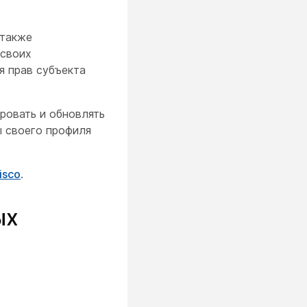
 также
 своих
я прав субъекта
ровать и обновлять
ы своего профиля
isco
.
ых