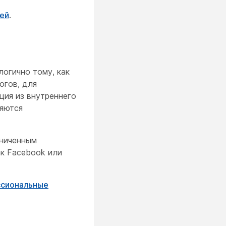
ей
.
огично тому, как
огов, для
ция из внутреннего
ляются
аниченным
ак Facebook или
сиональные