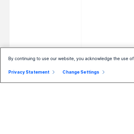
By continuing to use our website, you acknowledge the use of
Privacy Statement
Change Settings
Малый
Предприятие
бизнес
Webex Suite
Цены
Calling
Приложение
Совещания
Webex
Сообщения
Совещания