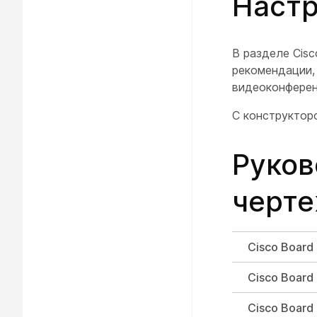
Настр
В разделе Cisc
рекомендации,
видеоконферен
С конструкто
Руков
черт
Cisco Board
Cisco Board
Cisco Board