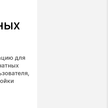
ных
ацию для
натных
ьзователя,
ройки