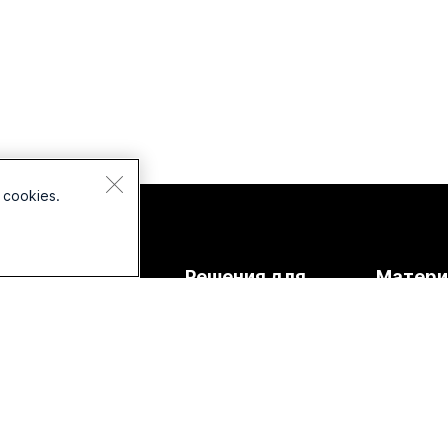
 cookies.
Устройства
Решения для
Матер
гарнитуры
Образование
Скачиван
Камеры
Здравоохранение
Присоеди
тестовом
Серия Desk
Государственный
сектор
Онлайн-у
Серия Room