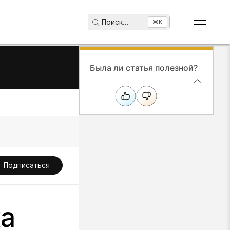
Поиск
...
⌘K
Была ли статья полезной?
Подписаться
ка