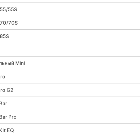
 55/55S
 70/70S
 85S
льный Mini
Pro
Pro G2
Bar
Bar Pro
Kit EQ