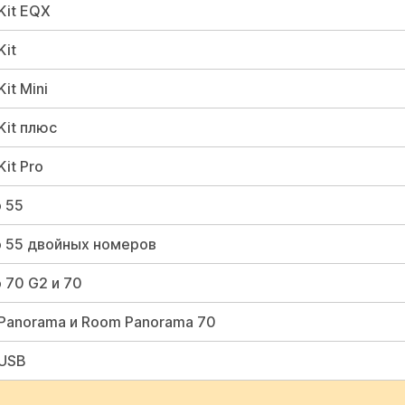
Kit EQX
Kit
it Mini
Kit плюс
it Pro
 55
o 55 двойных номеров
 70 G2 и 70
Panorama и Room Panorama 70
 USB