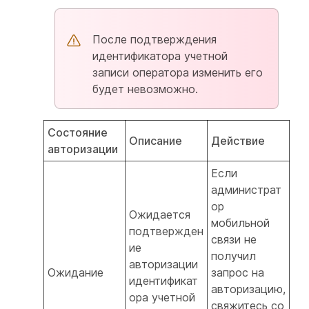
После подтверждения
идентификатора учетной
записи оператора изменить его
будет невозможно.
Состояние
Описание
Действие
авторизации
Если
администрат
ор
Ожидается
мобильной
подтвержден
связи не
ие
получил
авторизации
Ожидание
запрос на
идентификат
авторизацию,
ора учетной
свяжитесь со