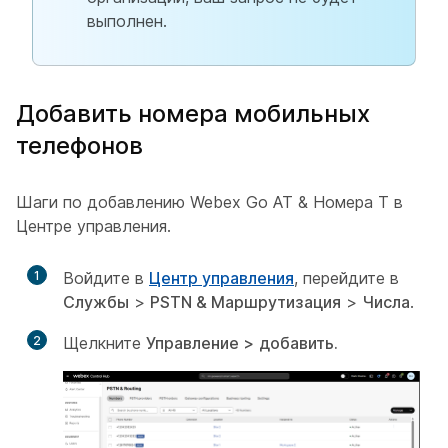
выполнен.
Добавить номера мобильных
телефонов
Шаги по добавлению Webex Go AT & Номера T в
Центре управления.
1
Войдите в
Центр управления
, перейдите в
Службы
>
PSTN & Маршрутизация
>
Числа
.
2
Щелкните
Управление >
добавить.