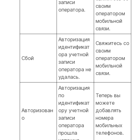
записи
своим
оператора.
оператором
мобильной
связи.
Авторизация
Свяжитесь со
идентификат
своим
ора учетной
Сбой
оператором
записи
мобильной
оператора не
связи.
удалась.
Авторизация
по
Теперь вы
идентификат
можете
Авторизован
ору учетной
добавлять
о
записи
номера
оператора
мобильных
прошла
телефонов.