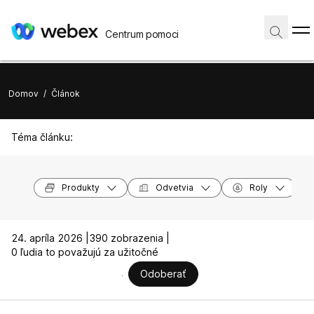
Centrum pomoci
Domov
/
Článok
Téma článku:
Produkty
Odvetvia
Roly
24. apríla 2026 |
390 zobrazenia |
0 ľudia to považujú za užitočné
Odoberať