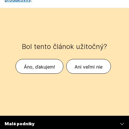
Bol tento článok užitočný?
Áno, ďakujem!
Ani veľmi nie
Malé podniky