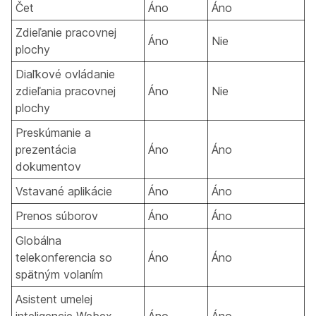
Čet
Áno
Áno
Zdieľanie pracovnej
Áno
Nie
plochy
Diaľkové ovládanie
zdieľania pracovnej
Áno
Nie
plochy
Preskúmanie a
prezentácia
Áno
Áno
dokumentov
Vstavané aplikácie
Áno
Áno
Prenos súborov
Áno
Áno
Globálna
telekonferencia so
Áno
Áno
spätným volaním
Asistent umelej