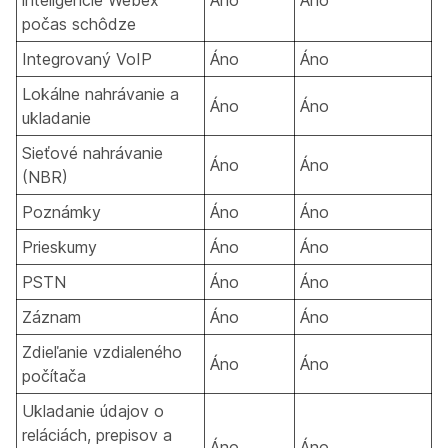
inteligencie Webex
Áno
Áno
počas schôdze
Integrovaný VoIP
Áno
Áno
Lokálne nahrávanie a
Áno
Áno
ukladanie
Sieťové nahrávanie
Áno
Áno
(NBR)
Poznámky
Áno
Áno
Prieskumy
Áno
Áno
PSTN
Áno
Áno
Záznam
Áno
Áno
Zdieľanie vzdialeného
Áno
Áno
počítača
Ukladanie údajov o
reláciách, prepisov a
Áno
Áno