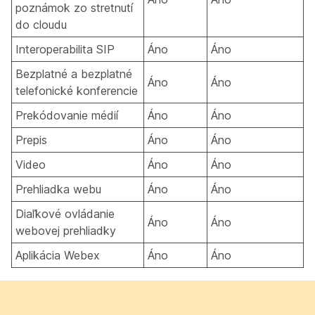
poznámok zo stretnutí
do cloudu
Interoperabilita SIP
Áno
Áno
Bezplatné a bezplatné
Áno
Áno
telefonické konferencie
Prekódovanie médií
Áno
Áno
Prepis
Áno
Áno
Video
Áno
Áno
Prehliadka webu
Áno
Áno
Diaľkové ovládanie
Áno
Áno
webovej prehliadky
Aplikácia Webex
Áno
Áno