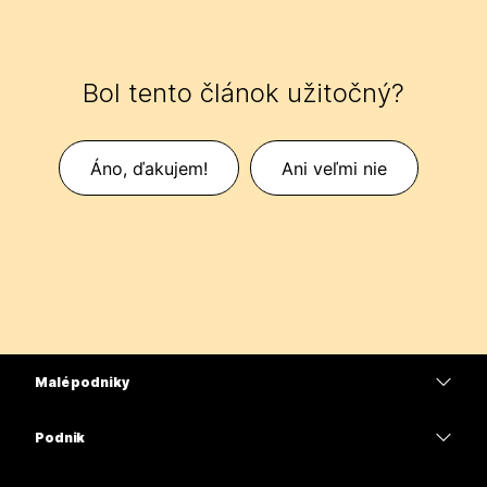
Bol tento článok užitočný?
Áno, ďakujem!
Ani veľmi nie
Malé podniky
Ceny
Podnik
Aplikácia Webex
Webex Suite