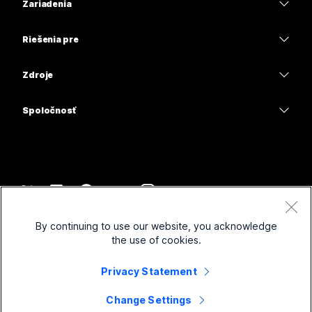
Zariadenia
Meetings
Calling
Náhlavné súpravy
Calling
Riešenia pre
Meetings
Kamery
Vzdelávacie inštitúcie
Odosielanie správ
Odosielanie správ
Zdroje
Séria Desk
Zdravotnícke organizácie
Zdieľanie obrazovky
Na stiahnutie
Slido
Séria Room
Spoločnosť
Štátne orgány
Pripojiť sa k testovacej schôdzi
Webinars
Cisco
Séria Board
Financie
Online lekcie
Events
Kontaktovať podporu
Séria Phone
Šport a zábava
Integrácie
Contact Center
Kontakt na predaj
Príslušenstvo
Prvá línia
Prístupnosť
CPaaS
Zmluvné podmienky
Webex Blog
By continuing to use our website, you acknowledge
Neziskové organizácie
Vyhlásenie o ochrane osobných údajov
Inkluzívnosť
Zabezpečenie
the use of cookies.
Odborné kapacity na Webexe
Súbory cookie
Startupy
Webináre naživo a na vyžiadanie
Control Hub
Obchod s tovarom spoločnosti Webex
Privacy Statement
Ochranné známky
Hybridná práca
Komunita Webex
©
2026
Spoločnosť Cisco a jej pridružené spoločnosti. Všetky práva vyhradené.
Kariéra
Change Settings