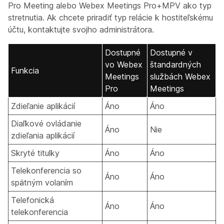
Pro Meeting
alebo
Webex Meetings Pro+MPV
ako typ
stretnutia. Ak chcete priradiť typ relácie k hostiteľskému
účtu, kontaktujte svojho administrátora.
Dostupné
Dostupné v
vo Webex
štandardných
Funkcia
Meetings
službách Webex
Pro
Meetings
Zdieľanie aplikácií
Áno
Áno
Diaľkové ovládanie
Áno
Nie
zdieľania aplikácií
Skryté titulky
Áno
Áno
Telekonferencia so
Áno
Áno
spätným volaním
Telefonická
Áno
Áno
telekonferencia