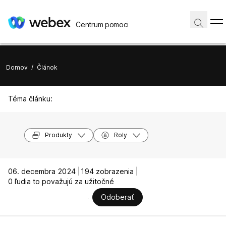
Centrum pomoci
Domov
/
Článok
Téma článku:
Produkty
Roly
06. decembra 2024 |
194 zobrazenia |
0 ľudia to považujú za užitočné
Odoberať