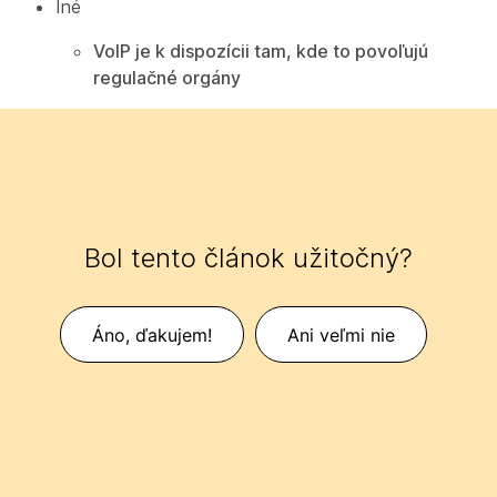
Iné
VoIP je k dispozícii tam, kde to povoľujú
regulačné orgány
Bol tento článok užitočný?
Áno, ďakujem!
Ani veľmi nie