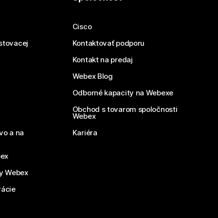
Cisco
estovacej
Kontaktovať podporu
Kontakt na predaj
Webex Blog
Odborné kapacity na Webexe
Obchod s tovarom spoločnosti
Webex
vo a na
Kariéra
bex
by Webex
vácie