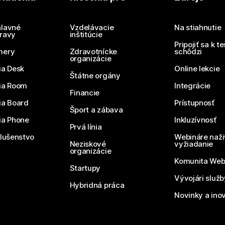
Potrebujete odpoveď?
Odoslať otázku
lavné
Vzdelávacie
Na stiahnutie
ravy
inštitúcie
Pripojiť sa k t
mery
Zdravotnícke
schôdzi
organizácie
ia Desk
Online lekcie
Štátne orgány
ia Room
Integrácie
Financie
ia Board
Prístupnosť
Šport a zábava
ia Phone
Inkluzívnosť
Prvá línia
slušenstvo
Webináre naži
Neziskové
vyžiadanie
organizácie
Komunita We
Startupy
Vývojári služ
Hybridná práca
Novinky a ino