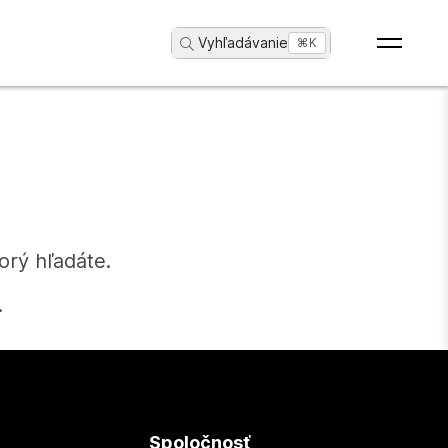
Vyhľadávanie
...
⌘K
orý hľadáte.
.
Spoločnosť