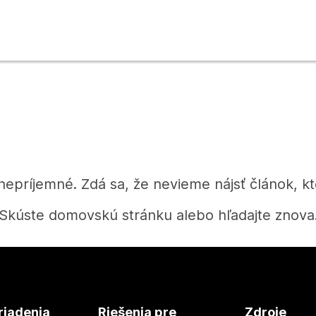
 nepríjemné. Zdá sa, že nevieme nájsť článok, kt
Skúste domovskú stránku alebo hľadajte znova
Domov
riadenia
Riešenia pre
Zdroje