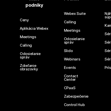
podniky
Webex Suite
Náh
súp
Ceny
Calling
Ka
Aplikácia Webex
Meetings
Sér
Meetings
Odosielanie
správ
Sér
Calling
Slido
Sér
Odosielanie
správ
Webinars
Sér
Zdieľanie
Events
Prí
obrazovky
Contact
Center
CPaaS
Zabezpečenie
Control Hub