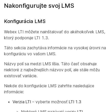
Nakonfigurujte svoj LMS
Konfigurácia LMS
Webex LTI môžete nainštalovať do akéhokoľvek LMS,
ktorý podporuje LTI 1.3.
Táto sekcia zachytáva informácie na vysokej úrovni na
konfiguráciu vo vašom LMS.
Názvy polí sa medzi LMS líšia. Táto časť obsahuje
niektoré z najbežnejších názvov polí, ale stále môžu
existovať variácie.
Niekde do konfigurácie LMS zahrňte nasledujúce
informácie:
Verzia LTI
– vyberte možnosť
LTI 1.3
Niektoré LMS nazývajú verziu
LTI