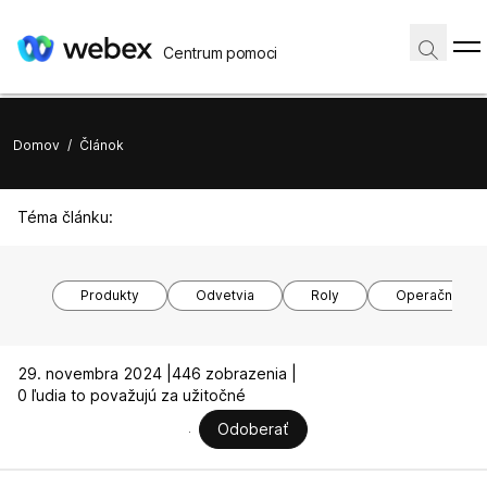
Centrum pomoci
Domov
/
Článok
Téma článku:
Produkty
Odvetvia
Roly
Operačné sy
29. novembra 2024 |
446 zobrazenia |
0 ľudia to považujú za užitočné
Odoberať