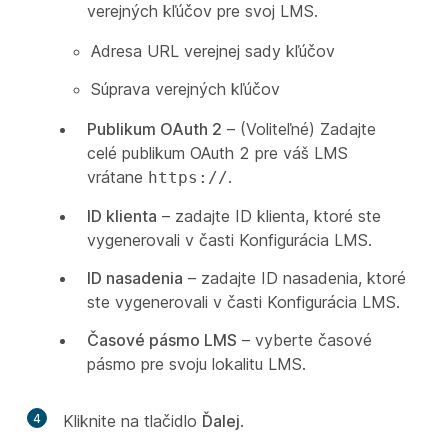
verejných kľúčov pre svoj LMS.
Adresa URL verejnej sady kľúčov
Súprava verejných kľúčov
Publikum OAuth 2
– (Voliteľné) Zadajte
celé publikum OAuth 2 pre váš LMS
vrátane
.
https://
ID klienta
– zadajte ID klienta, ktoré ste
vygenerovali v časti
Konfigurácia LMS
.
ID nasadenia
– zadajte ID nasadenia, ktoré
ste vygenerovali v časti
Konfigurácia LMS
.
Časové pásmo LMS
– vyberte časové
pásmo pre svoju lokalitu LMS.
4
Kliknite na tlačidlo
Ďalej
.