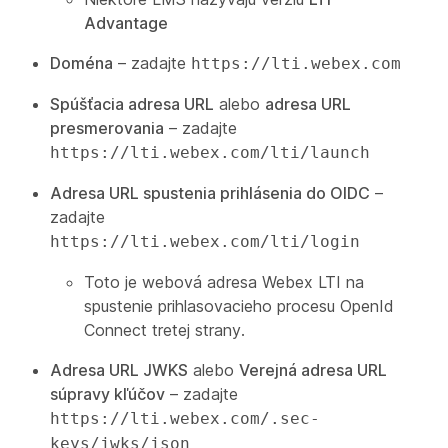
Advantage
Doména
– zadajte
https://lti.webex.com
Spúšťacia adresa URL
alebo
adresa URL
presmerovania
– zadajte
https://lti.webex.com/lti/launch
Adresa URL spustenia prihlásenia do OIDC
–
zadajte
https://lti.webex.com/lti/login
Toto je webová adresa Webex LTI na
spustenie prihlasovacieho procesu OpenId
Connect tretej strany.
Adresa URL JWKS
alebo
Verejná adresa URL
súpravy kľúčov
– zadajte
https://lti.webex.com/.sec-
keys/jwks/json