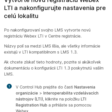
LTI a nakonfigurujte nastavenia pre
celú lokalitu
Po nakonfigurovaní svojho LMS vytvorte novú
registráciu Webex LTI v
Centre registrácie
.
Názvy polí sa medzi LMS líšia, ale všetky informácie
existujú v LTI kompatibilnom s LMS 1.3.
Ak chcete získať tieto hodnoty, pozrite si akúkoľvek
dokumentáciu o konfigurácii LTI 1.3 poskytnutú vaším
LMS.
1
V Control Hub prejdite do časti
Nastavenia
organizácie
>
Interoperabilita vzdelávacích
nástrojov (LTI)
, kliknite na položku
LTI
Registration Hub
a prihláste sa pomocou
Webex.