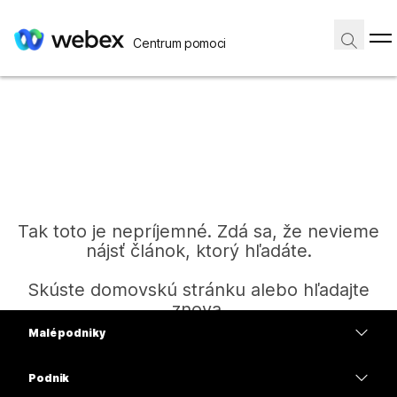
Centrum pomoci
Tak toto je nepríjemné. Zdá sa, že nevieme
nájsť článok, ktorý hľadáte.
Skúste domovskú stránku alebo hľadajte
znova.
Malé podniky
Ceny
Podnik
Domov