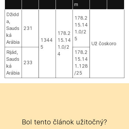
m
Džidd
178.2
a,
15.14
Sauds
231
1.0/2
178.2
ká
5
1344
15.14
Arábia
Už čoskoro
5
1.0/2
Rijád,
178.2
4
Sauds
15.14
233
ká
1.128
Arábia
/25
Bol tento článok užitočný?