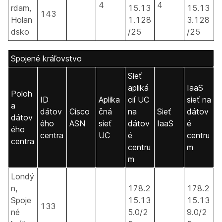
4
4
rdam,
15.13
15.13
143
Holan
1.128
3.128
dsko
/25
/25
Spojené kráľovstvo
Sieť
apliká
IaaS
Poloh
ID
Aplika
cií UC
sieť na
a
dátov
Cisco
čná
na
Sieť
dátov
dátov
ého
ASN
sieť
dátov
IaaS
é
ého
centra
UC
é
centru
centra
centru
m
m
Londý
n,
178.2
178.2
Spoje
15.13
15.13
133
né
5.0/2
9.0/2