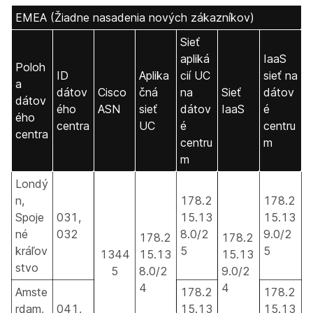
EMEA (Žiadne nasadenia nových zákazníkov)
Sieť
apliká
IaaS
Poloh
ID
Aplika
cií UC
sieť na
a
dátov
Cisco
čná
na
Sieť
dátov
dátov
ého
ASN
sieť
dátov
IaaS
é
ého
centra
UC
é
centru
centra
centru
m
m
Londý
n,
178.2
178.2
Spoje
031,
15.13
15.13
né
032
8.0/2
9.0/2
178.2
178.2
kráľov
5
5
1344
15.13
15.13
stvo
5
8.0/2
9.0/2
4
4
Amste
178.2
178.2
rdam,
041,
15.13
15.13