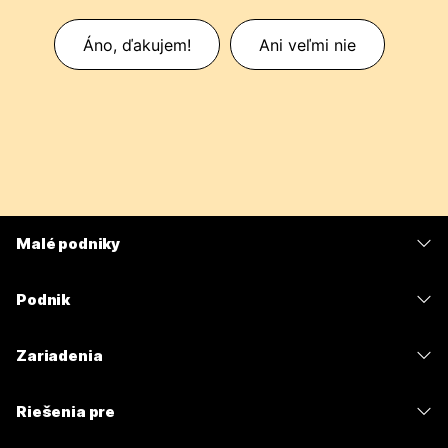
Áno, ďakujem!
Ani veľmi nie
Malé podniky
Ceny
Podnik
Aplikácia Webex
Webex Suite
Zariadenia
Meetings
Calling
Náhlavné súpravy
Calling
Riešenia pre
Meetings
Kamery
Odosielanie správ