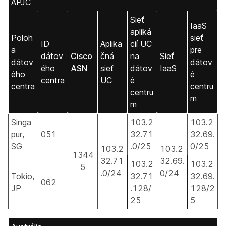
APJC
Sieť
IaaS
apliká
Poloh
sieť
ID
Aplika
cií UC
a
pre
dátov
Cisco
čná
na
Sieť
dátov
dátov
ého
ASN
sieť
dátov
IaaS
ého
é
centra
UC
é
centra
centru
centru
m
m
Singa
103.2
103.2
pur,
051
32.71
32.69.
SG
.0/25
0/25
103.2
103.2
1344
32.71
32.69.
103.2
103.2
5
.0/24
0/24
Tokio,
32.71
32.69.
062
JP
.128/
128/2
25
5