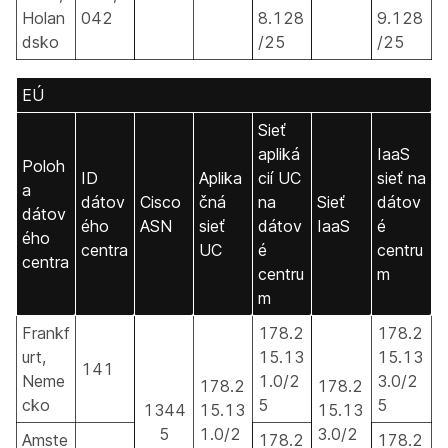
Holan
042
8.128
9.128
dsko
/25
/25
EÚ
Sieť
apliká
IaaS
Poloh
ID
Aplika
cií UC
sieť na
a
dátov
Cisco
čná
na
Sieť
dátov
dátov
ého
ASN
sieť
dátov
IaaS
é
ého
centra
UC
é
centru
centra
centru
m
m
Frankf
178.2
178.2
urt,
15.13
15.13
141
Neme
1.0/2
3.0/2
178.2
178.2
cko
5
5
1344
15.13
15.13
5
1.0/2
3.0/2
Amste
178.2
178.2