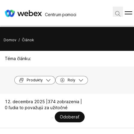
Centrum pomoci
Domov
/
Článok
Téma článku:
Produkty
Roly
12. decembra 2025 |
374 zobrazenia |
0 ľudia to považujú za užitočné
Odoberať