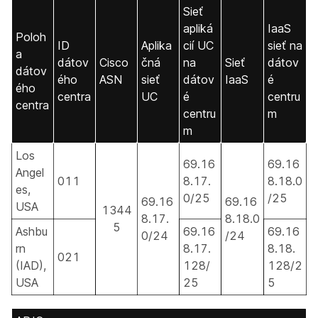
Sieť
apliká
IaaS
Poloh
ID
Aplika
cií UC
sieť na
a
dátov
Cisco
čná
na
Sieť
dátov
dátov
ého
ASN
sieť
dátov
IaaS
é
ého
centra
UC
é
centru
centra
centru
m
m
Los
69.16
69.16
Angel
011
8.17.
8.18.0
es,
0/25
/25
69.16
69.16
USA
1344
8.17.
8.18.0
5
Ashbu
69.16
69.16
0/24
/24
rn
8.17.
8.18.
021
(IAD),
128/
128/2
USA
25
5