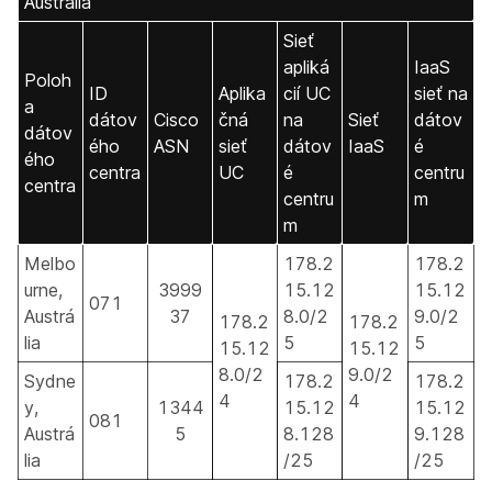
Austrália
Sieť
apliká
IaaS
Poloh
ID
Aplika
cií UC
sieť na
a
dátov
Cisco
čná
na
Sieť
dátov
dátov
ého
ASN
sieť
dátov
IaaS
é
ého
centra
UC
é
centru
centra
centru
m
m
Melbo
178.2
178.2
urne,
3999
15.12
15.12
071
Austrá
37
8.0/2
9.0/2
178.2
178.2
lia
5
5
15.12
15.12
8.0/2
9.0/2
Sydne
178.2
178.2
4
4
y,
1344
15.12
15.12
081
Austrá
5
8.128
9.128
lia
/25
/25