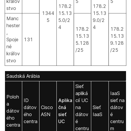
kráľov
5
5
178.2
178.2
stvo
1344
15.13
15.13
Manc
5
5.0/2
9.0/2
hester
4
4
178.2
178.2
,
15.13
15.13
Spoje
131
5.128
9.128
né
/25
/25
kráľov
stvo
Saudská Arábia
Sieť
apliká
IaaS
Poloh
ID
Aplika
cií UC
sieť na
a
dátov
Cisco
čná
na
Sieť
dátov
dátov
ého
ASN
sieť
dátov
IaaS
é
ého
centra
UC
é
centru
centra
centru
m