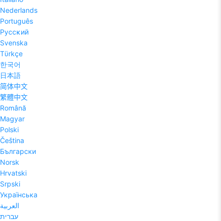
Nederlands
Português
Pyccĸий
Svenska
Tϋrkçe
한국어
日本語
简体中文
繁體中文
Română
Magyar
Polski
Čeština
Български
Norsk
Hrvatski
Srpski
Українська
العربية
עברית