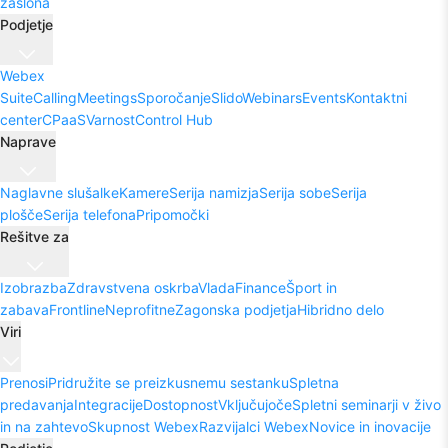
zaslona
Podjetje
Webex
Suite
Calling
Meetings
Sporočanje
Slido
Webinars
Events
Kontaktni
center
CPaaS
Varnost
Control Hub
Naprave
Naglavne slušalke
Kamere
Serija namizja
Serija sobe
Serija
plošče
Serija telefona
Pripomočki
Rešitve za
Izobrazba
Zdravstvena oskrba
Vlada
Finance
Šport in
zabava
Frontline
Neprofitne
Zagonska podjetja
Hibridno delo
Viri
Prenosi
Pridružite se preizkusnemu sestanku
Spletna
predavanja
Integracije
Dostopnost
Vključujoče
Spletni seminarji v živo
in na zahtevo
Skupnost Webex
Razvijalci Webex
Novice in inovacije