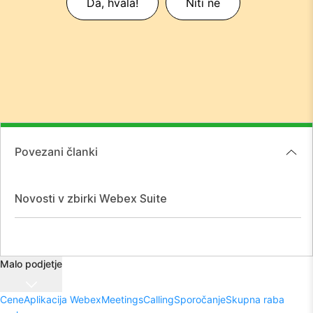
Da, hvala!
Niti ne
Povezani članki
Novosti v zbirki Webex Suite
Malo podjetje
Cene
Aplikacija Webex
Meetings
Calling
Sporočanje
Skupna raba