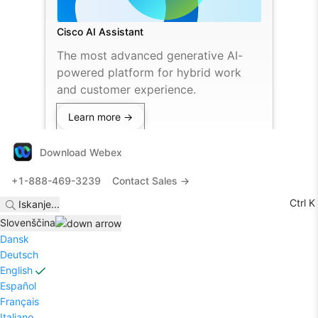
Cisco AI Assistant
The most advanced generative AI-
powered platform for hybrid work
and customer experience.
Learn more →
Download Webex
+1-888-469-3239
Contact Sales →
Ctrl K
Iskanje
...
Slovenščina
Dansk
Deutsch
English
Español
Français
Italiano