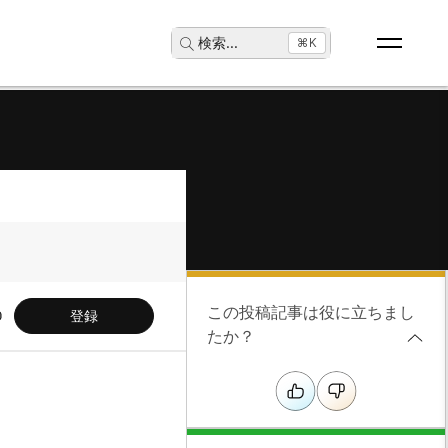
検索
...
⌘K
この投稿記事は役に立ちまし
登録
たか？
ト