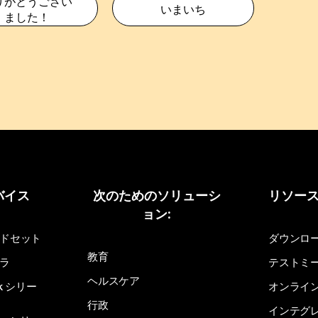
りがとうござい
いまいち
ました！
バイス
次のためのソリューシ
リソー
ョン:
ドセット
ダウンロ
教育
ラ
テストミ
ヘルスケア
sk シリー
オンライ
行政
インテグ