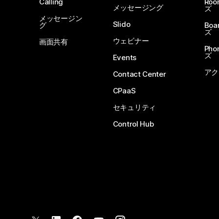
Calling
Ro
メッセージング
ズ
メッセージン
Slido
グ
Boa
ズ
ウェビナー
画面共有
Ph
ズ
Events
アク
Contact Center
CPaaS
セキュリティ
Control Hub