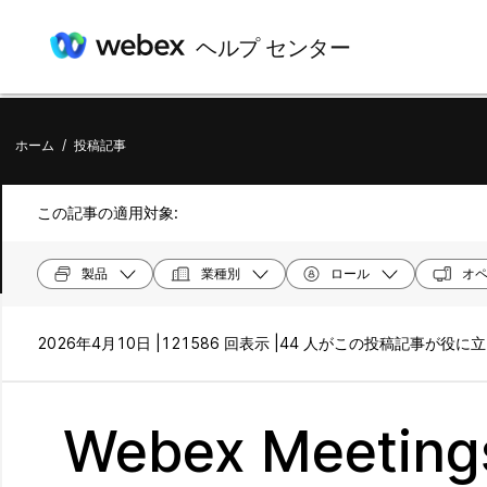
ヘルプ センター
ホーム
/
投稿記事
この記事の適用対象:
製品
業種別
ロール
オペ
2026年4月10日 |
121586 回表示 |
44 人がこの投稿記事が役に
Webex Meet