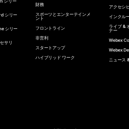
om シリー
財務
アクセシ
スポーツとエンターテインメ
rd シリー
インクル
ント
ライブ &
フロントライン
one シリー
ナー
非営利
Webex C
セサリ
スタートアップ
Webex De
ハイブリッド ワーク
ニュース 