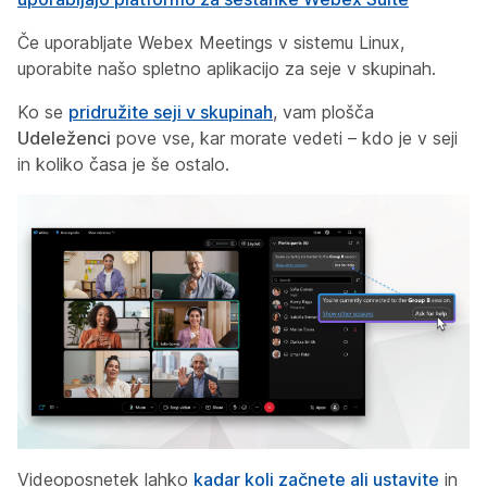
Če uporabljate Webex Meetings v sistemu Linux,
uporabite našo spletno aplikacijo za seje v skupinah.
Ko se
pridružite seji v skupinah
, vam plošča
Udeleženci
pove vse, kar morate vedeti – kdo je v seji
in koliko časa je še ostalo.
Videoposnetek lahko
kadar koli začnete ali ustavite
in