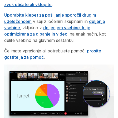
zvok utišate ali vklopite
.
Uporabite klepet za pošiljanje sporočil drugim
udeležencem
v seji z ločenimi skupinami in
deljenje
vsebine
, vključno z
deljenjem vsebine, ki je
optimizirana za gibanje in video
, na enak način, kot
delite vsebino na glavnem sestanku.
Če imate vprašanje ali potrebujete pomoč,
prosite
gostitelja za pomoč
.