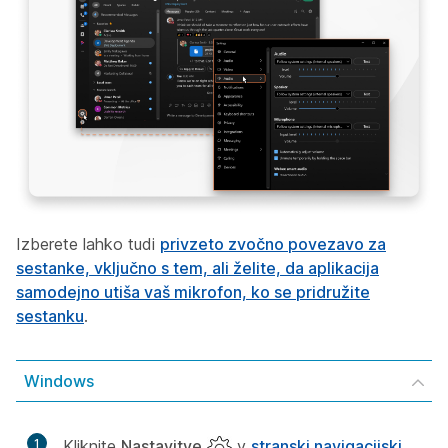
Izberete lahko tudi
privzeto zvočno povezavo za
sestanke, vključno s tem, ali želite, da aplikacija
samodejno utiša vaš mikrofon, ko se pridružite
sestanku
.
Windows
1
Kliknite
Nastavitve
v
stranski navigacijski