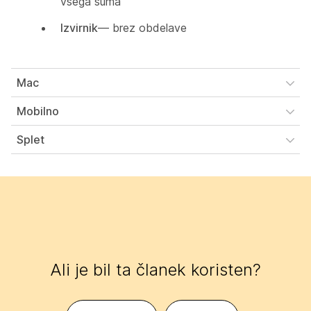
vsega šuma
Izvirnik
— brez obdelave
Mac
Mobilno
Splet
Ali je bil ta članek koristen?