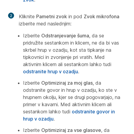
2
Kliknite
Pametni zvok
in pod
Zvok mikrofona
izberite med naslednjim:
Izberite
Odstranjevanje šuma
, da se
pridružite sestankom in klicem, ne da bi vas
skrbel hrup v ozadju, kot sta tipkanje na
tipkovnici in zvonjenje pri vratih. Med
aktivnim klicem ali sestankom lahko tudi
odstranite hrup v ozadju
.
Izberite
Optimiziraj za moj glas
, da
odstranite govor in hrup v ozadju, ko ste v
hrupnem okolju, kjer se drugi pogovarjajo, na
primer v kavarni. Med aktivnim klicem ali
sestankom lahko tudi
odstranite govor in
hrup v ozadju
.
Izberite
Optimiziraj za vse glasove
, da