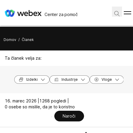
Center za pomoč
Domov
/
Članek
Ta članek velja za:
Izdelki
Industrije
Vloge
16. marec 2026 |
1268 pogledi |
0 osebe so mislile, da je to koristno
Naroči