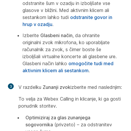
odstranite šum v ozadju in izboljšate vse
glasove v bližini. Med aktivnim klicem ali
sestankom lahko tudi
odstranite govor in
hrup v ozadju
.
Izberite
Glasbeni način
, da ohranite
originalni zvok mikrofona, ko uporabljate
računalnik za zvok, s čimer boste še
izboljšali virtualne koncerte ali glasbene ure.
Glasbeni način lahko
omogočite tudi med
aktivnim klicem ali sestankom
.
3
V razdelku
Zunanji zvok
izberite med naslednjim:
To velja za Webex Calling in klicanje, ki ga gosti
ponudnik storitev.
Optimiziraj za glas zunanjega
sogovornika
(privzeto) – za odstranitev