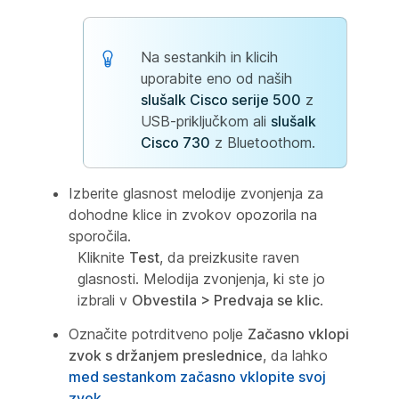
Na sestankih in klicih
uporabite eno od naših
slušalk Cisco serije 500
z
USB-priključkom ali
slušalk
Cisco 730
z Bluetoothom.
Izberite glasnost melodije zvonjenja za
dohodne klice in zvokov opozorila na
sporočila.
Kliknite
Test
, da preizkusite raven
glasnosti. Melodija zvonjenja, ki ste jo
izbrali v
Obvestila > Predvaja se klic
.
Označite potrditveno polje
Začasno vklopi
zvok s držanjem preslednice
, da lahko
med sestankom začasno vklopite svoj
zvok
.