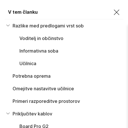
Preskoči na vsebino
Center za pomoč
V tem članku
Razlike med predlogami vrst sob
Voditelj in občinstvo
Začetek uporabe
Pomoč po izdelku
Informativna soba
Skrbništvo
Novosti
Učilnica
Viri
Potrebna oprema
SUPPORT
Join a meeting
Omejitve nastavitve učilnice
Developer Tools
Primeri razporeditve prostorov
Adoption Hub
Contact Support
Priključitev kablov
Board Pro G2
LEARN