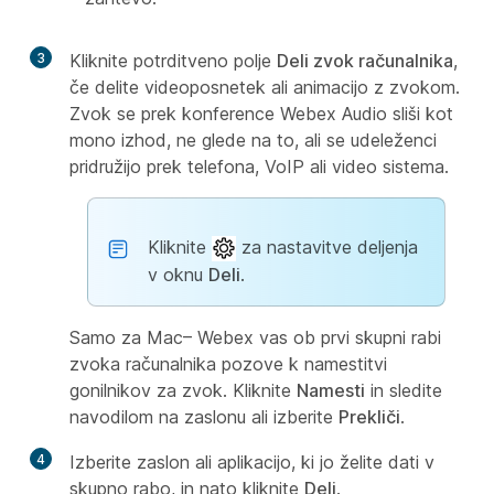
3
Kliknite potrditveno polje
Deli zvok računalnika
,
če delite videoposnetek ali animacijo z zvokom.
Zvok se prek konference Webex Audio sliši kot
mono izhod, ne glede na to, ali se udeleženci
pridružijo prek telefona, VoIP ali video sistema.
Kliknite
za nastavitve deljenja
v oknu
Deli
.
Samo za Mac
– Webex vas ob prvi skupni rabi
zvoka računalnika pozove k namestitvi
gonilnikov za zvok. Kliknite
Namesti
in sledite
navodilom na zaslonu ali izberite
Prekliči
.
4
Izberite zaslon ali aplikacijo, ki jo želite dati v
skupno rabo, in nato kliknite
Deli
.