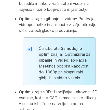
besedilo in slike v vaši deljeni vsebini z
najvišjo možno ločljivostjo in jasnostjo.
Optimiziraj za gibanje in video
– Predvaja
videoposnetke in animacije z višjo hitrostjo
sličic za bolj gladko predvajanje.
Če izberete
Samodejno
optimiziraj
ali
Optimiziraj za
gibanje in video
, aplikacija
Meetings podpira kakovost
do 1080p pri skupni rabi
gibljivih in video vsebin.
Optimiziraj za 3D
– Izboljšajte kakovost 3D
vsebine, kot sta CAD in medicinsko slikanje,
v sestankih. To je na voljo samo na
zahtevo.