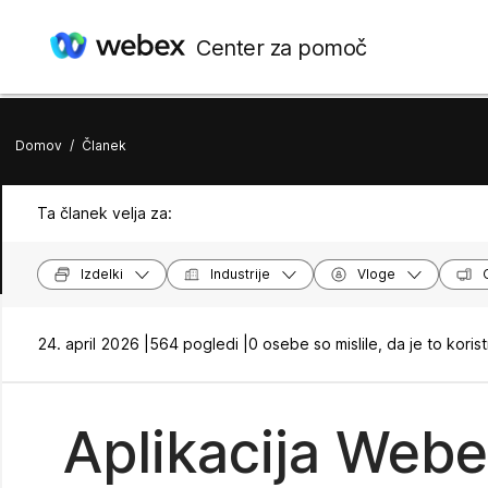
Center za pomoč
Domov
/
Članek
Ta članek velja za:
Izdelki
Industrije
Vloge
24. april 2026 |
564 pogledi |
0 osebe so mislile, da je to koris
Aplikacija Webex