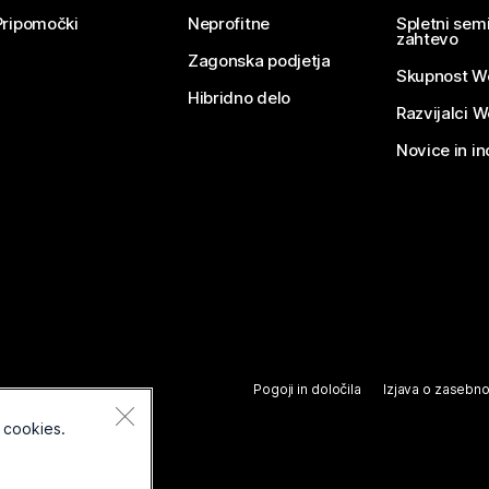
Pripomočki
Neprofitne
Spletni semi
zahtevo
Zagonska podjetja
Skupnost W
Hibridno delo
Razvijalci 
Novice in in
Pogoji in določila
Izjava o zasebno
 cookies.