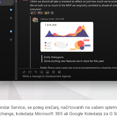
endar Service, se poleg srečanj, načrtovanih na vašem sple
xchange, koledarja Microsoft 365 ali Google Koledarja za G Su