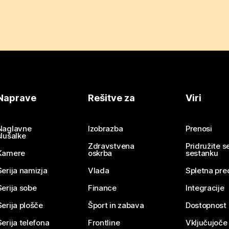
Naprave
Rešitve za
Viri
Naglavne
Izobrazba
Prenosi
slušalke
Zdravstvena
Pridružite 
Kamere
oskrba
sestanku
Serija namizja
Vlada
Spletna pre
Serija sobe
Finance
Integracije
Serija plošče
Šport in zabava
Dostopnost
Serija telefona
Frontline
Vključujoče