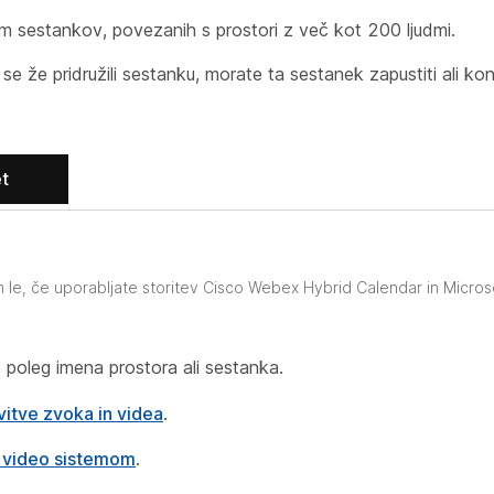
m sestankov, povezanih s prostori z več kot 200 ljudmi.
e že pridružili sestanku, morate ta sestanek zapustiti ali ko
t
 le, če uporabljate storitev Cisco Webex Hybrid Calendar in Micro
b poleg imena prostora ali sestanka.
vitve zvoka in videa
.
 video sistemom
.