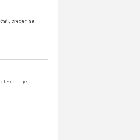
nčati, preden se
soft Exchange,