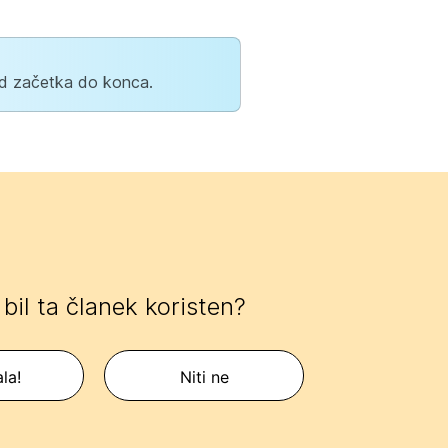
od začetka do konca.
e bil ta članek koristen?
la!
Niti ne