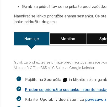
Gumb za pridružitev se ne prikaže pred začetko
Naenkrat se lahko pridružite enemu sestanku. Če ste s
lahko pridružite drugemu.
Namizje
Mobilno
Sple
Gumb za pridružitev se prikaže pred načrtovanim začetkom
Microsoft Office 365 ali G Suite za Google Koledar.
1
Pojdite na
Sporočila
in kliknite zeleni gum
2
Preden se pridružite sestanku, izberite nasta
3
Kliknite
Uporabi video sistem
za
povezavo z