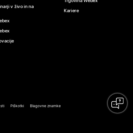
Trgovina Webex
narji v živo in na
Kariere
ebex
Webex
ovacije
sti
Piškotki
Blagovne znamke