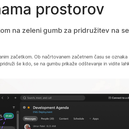
nama prostorov
ikom na zeleni gumb za pridružitev na 
ovanim začetkom. Ob načrtovanem začetnem času se oznaka 
idruži še kdo, se na gumbu prikaže odštevanje in vidite lahko,