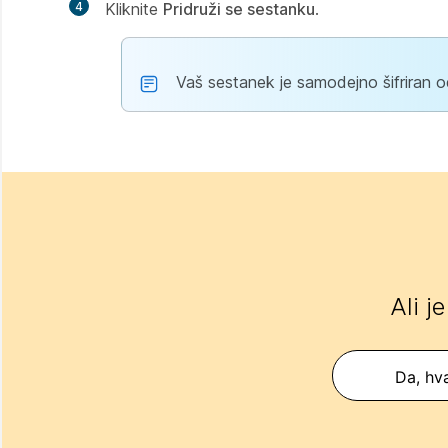
4
Kliknite
Pridruži se sestanku
.
Vaš sestanek je samodejno šifriran 
Ali j
Da, hva