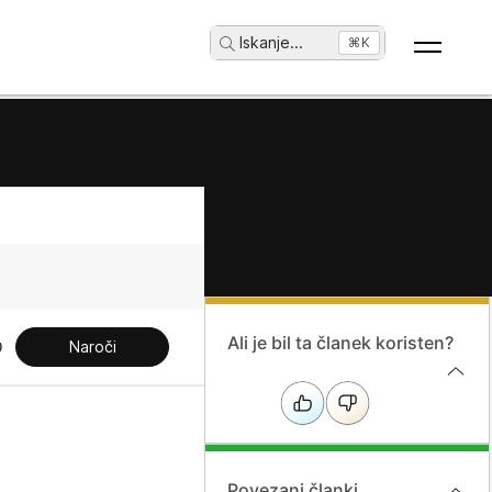
Iskanje
...
⌘K
Ali je bil ta članek koristen?
Naroči
Povezani članki