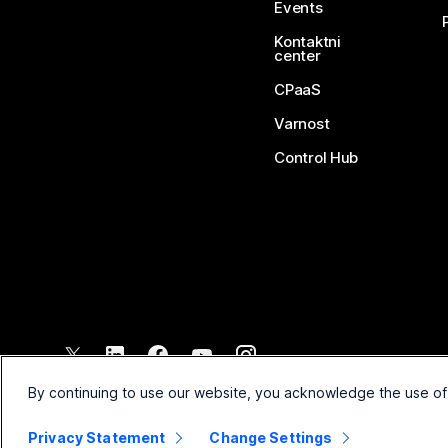
Events
Kontaktni
center
CPaaS
Varnost
Control Hub
©
2026
Cisco in/ali povezane družbe. Vse pravice pridržane.
By continuing to use our website, you acknowledge the use of
Privacy Statement
Change Settings