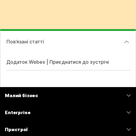
Пов’язані статті
Додаток Webex | Приєднатися до зустрічі
Малий бізнес
Тарифи
Enterprise
Програма Webex
Webex Suite
Пристрої
Наради
Calling