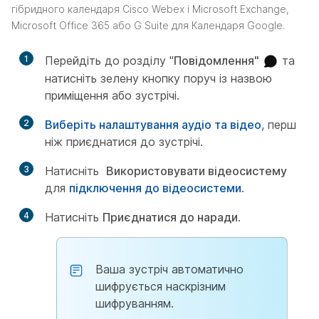
гібридного календаря Cisco Webex і Microsoft Exchange,
Microsoft Office 365 або G Suite для Календаря Google.
1
Перейдіть до розділу "
Повідомлення"
та
натисніть зелену кнопку поруч із назвою
приміщення або зустрічі.
2
Виберіть налаштування аудіо та відео
, перш
ніж приєднатися до зустрічі.
3
Натисніть
Використовувати відеосистему
для
підключення до відеосистеми
.
4
Натисніть
Приєднатися до наради
.
Ваша зустріч автоматично
шифрується наскрізним
шифруванням.