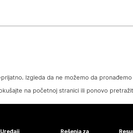
prijatno. Izgleda da ne možemo da pronađemo čl
okušajte na početnoj stranici ili ponovo pretražit
Početak
Uređaji
Rešenja za
Resu
Treba vam odgovor?