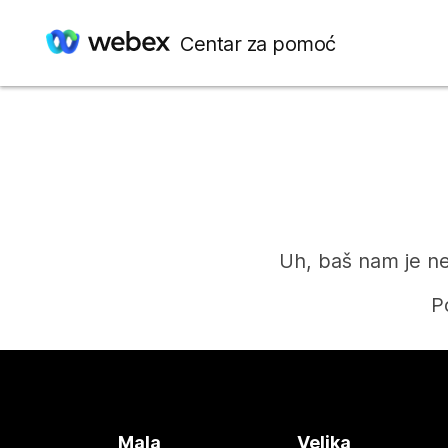
Centar za pomoć
Uh, baš nam je ne
P
Mala
Velika