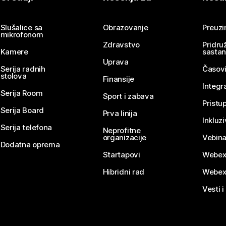
Pošaljite pitanje
Slušalice sa
Obrazovanje
Preuz
mikrofonom
Zdravstvo
Pridru
Kamere
sasta
Uprava
Serija radnih
Časovi
stolova
Finansije
Integr
Serija Room
Sport i zabava
Pristu
Serija Board
Prva linija
Inkluz
Serija telefona
Neprofitne
organizacije
Vebina
Dodatna oprema
Startapovi
Webex
Hibridni rad
Webex
Vesti i