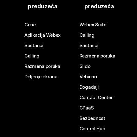
preduzeća
preduzeća
Cene
Webex Suite
Aplikacija Webex
Calling
Sastanci
Sastanci
Calling
Razmena poruka
Razmena poruka
Slido
Deljenje ekrana
Vebinari
Događaji
Contact Center
CPaaS
Bezbednost
Control Hub