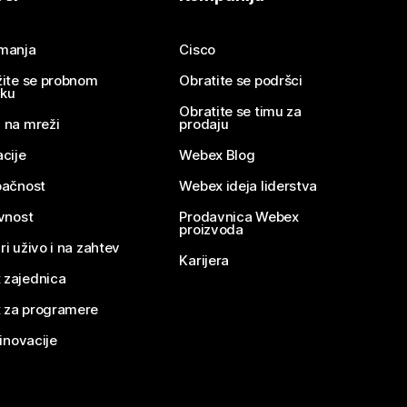
imanja
Cisco
žite se probnom
Obratite se podršci
nku
Obratite se timu za
 na mreži
prodaju
acije
Webex Blog
pačnost
Webex ideja liderstva
ivnost
Prodavnica Webex
proizvoda
ri uživo i na zahtev
Karijera
 zajednica
 za programere
 inovacije