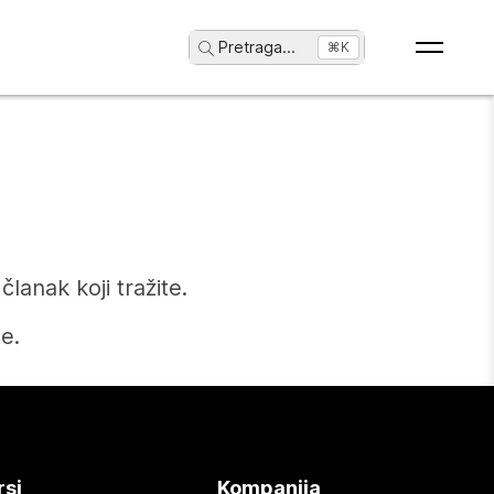
Pretraga
...
⌘K
anak koji tražite.
e.
rsi
Kompanija