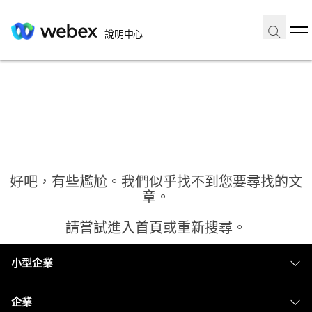
說明中心
好吧，有些尷尬。我們似乎找不到您要尋找的文
章。
請嘗試進入首頁或重新搜尋。
小型企業
首頁
定價
企業