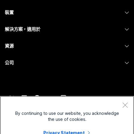
Webex 應用程式
需要答案？
Webex Suite
裝置
Meetings
Calling
提交問題
耳機
Calling
解決方案，適用於
Meetings
攝影機
Messaging
教育
Messaging
資源
Desk 系列
螢幕共用
醫療保健
Slido
下載
Room 系列
公司
政府
Webinars
加入測驗會議
Board 系列
Cisco
財務
Events
線上課程
電話系列
聯絡技術支援
運動與娛樂
Contact Center
整合
配件
聯絡銷售人員
前線
CPaaS
協助工具
條款和條件
Webex 部落格
非營利
安全性
By continuing to use our website, you acknowledge
包容性
隱私權聲明
the use of cookies.
Webex 思想領導力
啟動
Control Hub
Cookie
即時和隨選網路研討會
Privacy Statement
Webex Merch Store
商標
混合式工作