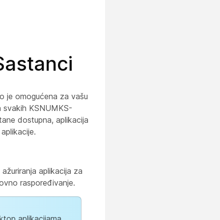
Sastanci
no je omogućena za vašu
ava svakih KSNUMKS-
tane dostupna, aplikacija
plikacije.
žuriranja aplikacija za
vno raspoređivanje.
ktop aplikacijama