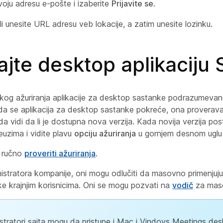
voju adresu e-pošte i izaberite
Prijavite se
.
ili unesite URL adresu veb lokacije, a zatim unesite lozinku.
ajte desktop aplikaciju 
kog ažuriranja aplikacije za desktop sastanke podrazumeva
ada se aplikacija za desktop sastanke pokreće, ona prover
vidi da li je dostupna nova verzija. Kada novija verzija pos
euzima i vidite plavu
opciju ažuriranja
u gornjem desnom uglu a
 ručno
proveriti ažuriranja
.
stratora kompanije, oni mogu odlučiti da masovno primenjuju a
e krajnjim korisnicima. Oni se mogu pozvati na
vodič
za maso
stratori sajta mogu da pristupe i Mac i Vindovs Meetings des