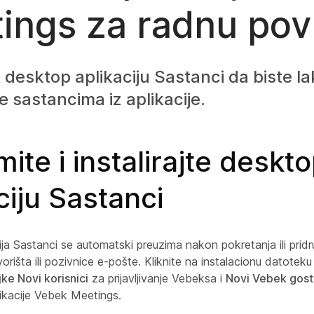
ings za radnu pov
e desktop aplikaciju Sastanci da biste la
se sastancima iz aplikacije.
ite i instalirajte deskt
ciju Sastanci
ja Sastanci se automatski preuzima nakon pokretanja ili prid
orišta ili pozivnice e-pošte. Kliknite na instalacionu datoteku da
jke Novi korisnici
za prijavljivanje Vebeksa i
Novi Vebek gostu
plikacije Vebek Meetings.