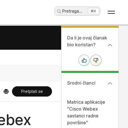
Pretraga
...
⌘K
Da li je ovaj članak
bio koristan?
Srodni članci
Pretplati se
Matrica aplikacije
"Cisco Webex
Webex
sastanci radne
površine"