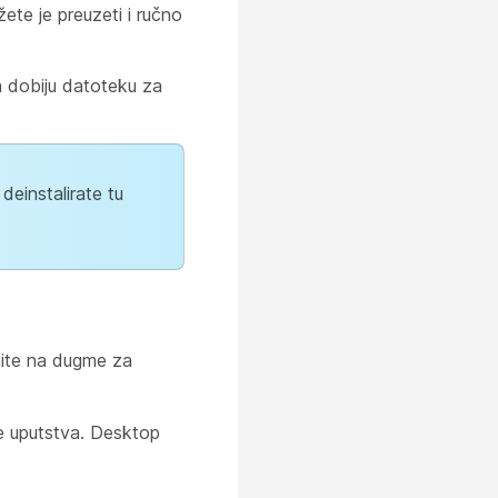
ete je preuzeti i ručno
da dobiju datoteku za
deinstalirate tu
nite na dugme za
te uputstva. Desktop