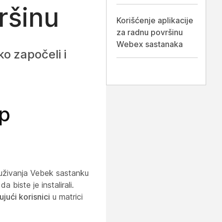
ršinu
Korišćenje aplikacije
za radnu površinu
Webex sastanaka
ko započeli i
op
ruživanja Vebek sastanku
 biste je instalirali.
jući korisnici
u matrici