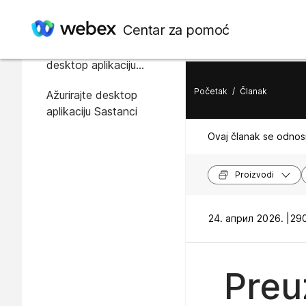
U ovom članku
Centar za pomoć
Preuzmite i instalirajte
desktop aplikaciju
Sastanci
Početak
/
Članak
Ažurirajte desktop
aplikaciju Sastanci
Ovaj članak se odnosi
Proizvodi
24. април 2026. |
290
Preu