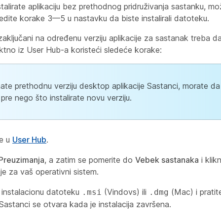
stalirate aplikaciju bez prethodnog pridruživanja sastanku, mož
ledite korake 3—5 u nastavku da biste instalirali datoteku.
u zaključani na određenu verziju aplikacije za sastanak treba 
ktno iz User Hub-a koristeći sledeće korake:
ate prethodnu verziju desktop aplikacije Sastanci, morate da 
 pre nego što instalirate novu verziju.
se u
User Hub
.
Preuzimanja
, a zatim se pomerite do
Vebek sastanaka
i klik
je za vaš operativni sistem.
 instalacionu datoteku
(Vindovs) ili
(Mac) i prati
.msi
.dmg
 Sastanci se otvara kada je instalacija završena.