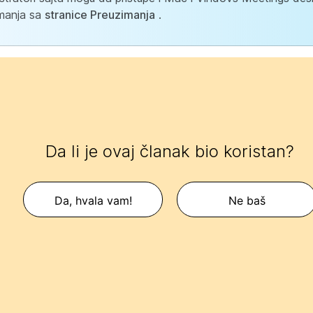
manja sa
stranice Preuzimanja
.
Da li je ovaj članak bio koristan?
Da, hvala vam!
Ne baš