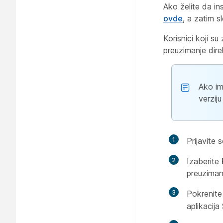
Ako želite da in
ovde
, a zatim s
Korisnici koji s
preuzimanje dire
Ako im
verziju
1
Prijavite 
2
Izaberite
preuziman
3
Pokrenite
aplikacija