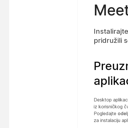
Meet
Instalirajt
pridružili 
Preuzm
aplika
Desktop aplikaci
iz korisničkog čv
Pogledajte
odel
za instalaciju a