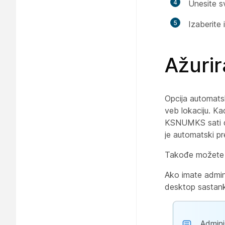
4
Unesite s
5
Izaberite 
Ažurir
Opcija automats
veb lokaciju. K
KSNUMKS sati da 
je automatski pr
Takođe možete
Ako imate admini
desktop sastank
Admini