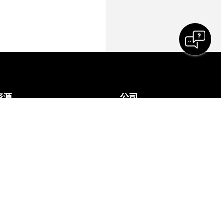
资源
公司
下载
Cisco
加入测试会议
联系技术支持
在线课程
联系销售
集成
Webex Blog
辅助功能
Webex 思想领导力
包容性
Webex 商店