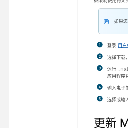
被限制使用特定
如果您
1
登录
用户
2
选择
下载
3
运行
.ms
应用程序
4
输入电子
5
选择或输入
更新 M