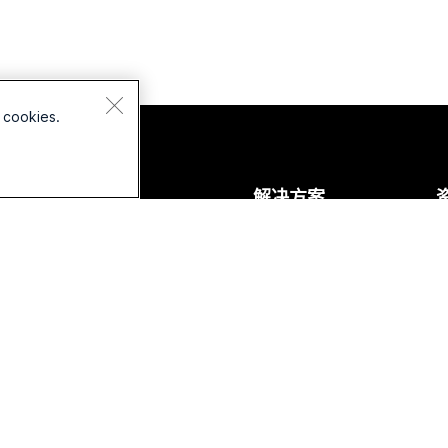
 cookies.
设备
解决方案
头戴式耳机
教育
摄像头
医疗保健
Desk 系列
政府
Room 系列
财务
Board 系列
体育与娱乐
Phone 系列
一线员工