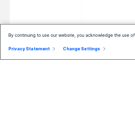
By continuing to use our website, you acknowledge the use of
Privacy Statement
Change Settings
小型企业
大型企业
定价
Webex Suite
Webex 应用程序
Calling
Meetings
Meetings
Calling
消息传递
消息传递
Slido
屏幕共享
Webinars