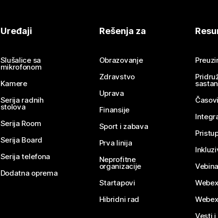
Uređaji
Rešenja za
Resu
Slušalice sa
Obrazovanje
Preuz
mikrofonom
Zdravstvo
Pridru
Kamere
sasta
Uprava
Serija radnih
Časovi
stolova
Finansije
Integr
Serija Room
Sport i zabava
Pristu
Serija Board
Prva linija
Inkluz
Serija telefona
Neprofitne
organizacije
Vebina
Dodatna oprema
Startapovi
Webex
Hibridni rad
Webex
Vesti i