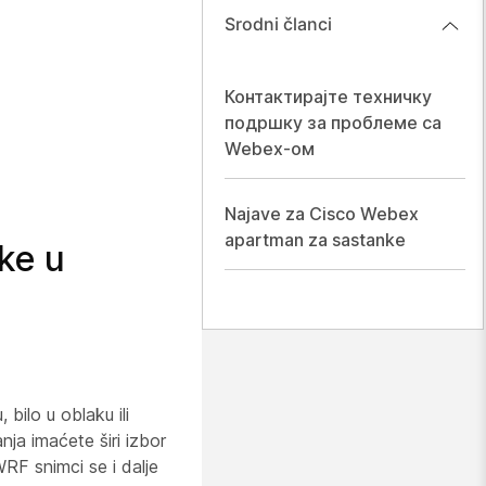
Srodni članci
Контактирајте техничку
подршку за проблеме са
Webex-ом
Najave za Cisco Webex
apartman za sastanke
ke u
bilo u oblaku ili
ja imaćete širi izbor
RF snimci se i dalje