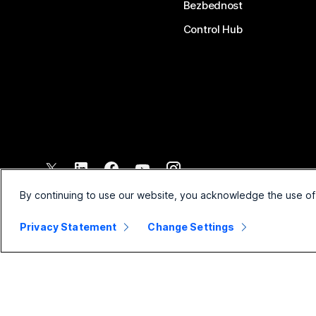
Bezbednost
Control Hub
©
2026
Cisco i/ili povezana pravna lica. Sva prava zadržana.
By continuing to use our website, you acknowledge the use of
Privacy Statement
Change Settings