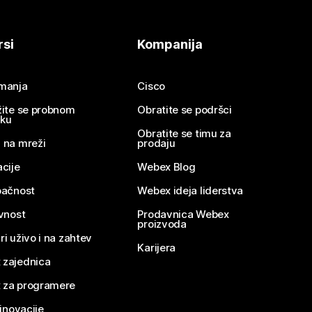
rsi
Kompanija
imanja
Cisco
žite se probnom
Obratite se podršci
nku
Obratite se timu za
 na mreži
prodaju
acije
Webex Blog
pačnost
Webex ideja liderstva
ivnost
Prodavnica Webex
proizvoda
ri uživo i na zahtev
Karijera
 zajednica
 za programere
 inovacije