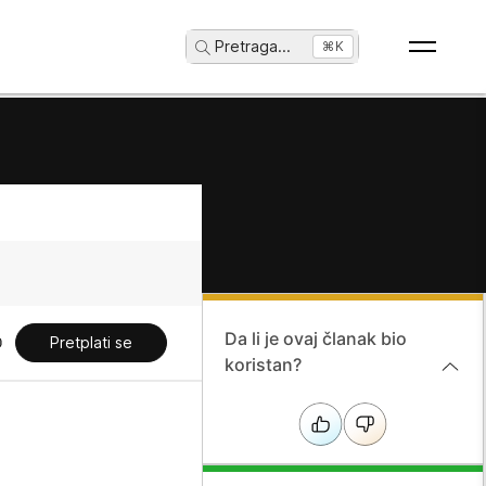
Pretraga
...
⌘K
Da li je ovaj članak bio
Pretplati se
koristan?