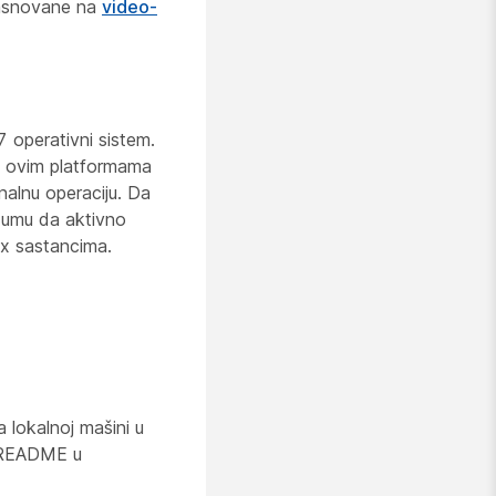
 zasnovane na
video-
 operativni sistem.
na ovim platformama
nalnu operaciju. Da
a umu da aktivno
ex sastancima.
lokalnoj mašini u
i README u