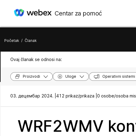
Centar za pomoć
Početak
/
Članak
Ovaj članak se odnosi na:
Proizvodi
Uloge
Operativni sistemi
03. децембар 2024. |
412 prikaz/prikaza |
0 osobe/osoba misl
WRF2WMV konv