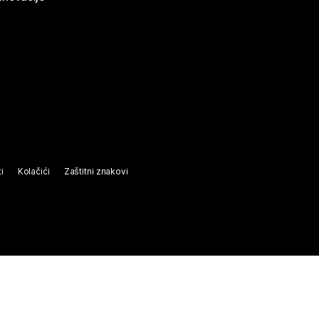
i
Kolačići
Zaštitni znakovi