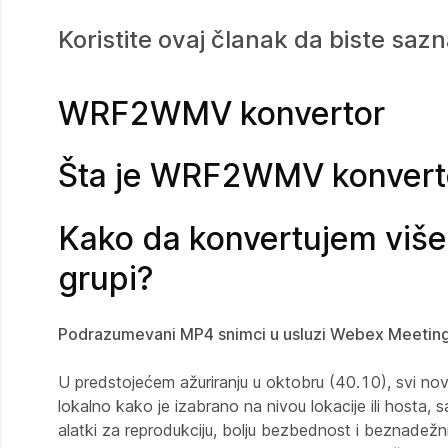
Koristite ovaj članak da biste sa
WRF2WMV konvertor
Šta je WRF2WMV konvert
Kako da konvertujem viš
grupi?
Podrazumevani MP4 snimci u usluzi Webex Meetin
U predstojećem ažuriranju u oktobru (40.10), svi nov
lokalno kako je izabrano na nivou lokacije ili hosta,
alatki za reprodukciju, bolju bezbednost i beznadežni