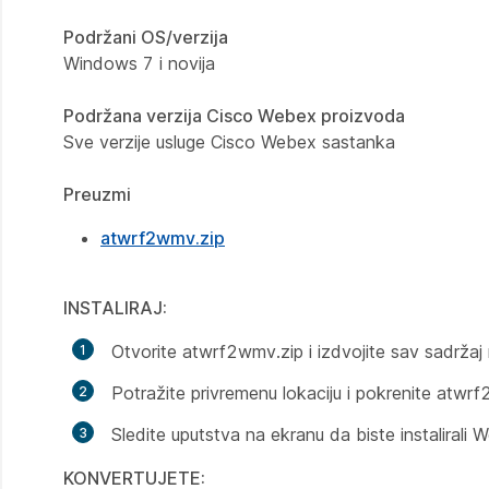
Podržani OS/verzija
Windows 7 i novija
Podržana verzija Cisco Webex proizvoda
Sve verzije usluge Cisco Webex sastanka
Preuzmi
atwrf2wmv.zip
INSTALIRAJ:
Otvorite atwrf2wmv.zip i izdvojite sav sadržaj 
Potražite privremenu lokaciju i pokrenite atwrf
Sledite uputstva na ekranu da biste instalirali
KONVERTUJETE: