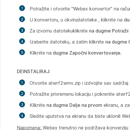
Potražite i otvorite "Webex konvertor" na raču
U konvertoru, u
okviru
datoteke , kliknite na
d
Za izvornu
datoteku
kliknite
na dugme Potraži
i
Izaberite datoteku, a zatim kliknite
na dugme O
Kliknite na
dugme Započni konvertovanje
.
DEINSTALIRAJ:
Otvorite atwrf2wmv.zip i izdvojite sav sadržaj 
Potražite privremenu lokaciju i pokrenite atwrf
Kliknite
na dugme Dalje na prvom
ekranu, a za
Sledite uputstva na ekranu da biste uklonili W
Napomena:
Webex trenutno ne podržava konverziju .