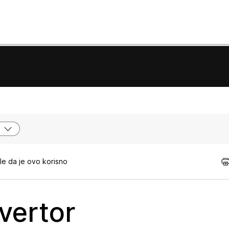
e da je ovo korisno
ertor