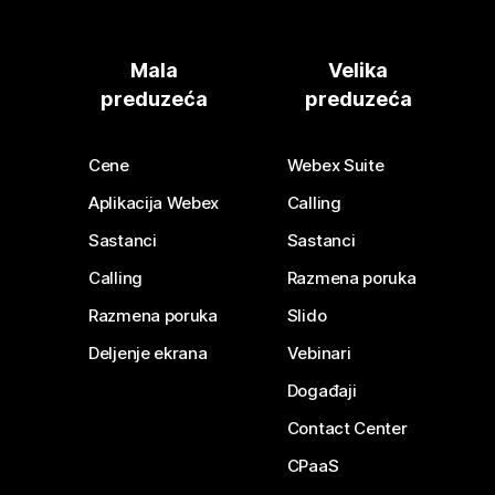
Mala
Velika
preduzeća
preduzeća
Cene
Webex Suite
Aplikacija Webex
Calling
Sastanci
Sastanci
Calling
Razmena poruka
Razmena poruka
Slido
Deljenje ekrana
Vebinari
Događaji
Contact Center
CPaaS