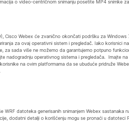
informacija o video-centričnom snimanju posetite MP4 snimke
9), Cisco Webex će zvanično okončati podršku za Windows 7
riranja za ovaj operativni sistem i pregledač. Iako korisnici 
anke, za sada više ne možemo da garantujemo potpuno funkcio
rajte nadogradnju operativnog sistema i pregledača. Imajte n
i korisnike na ovim platformama da se ubuduće pridruže Web
.
iše WRF datoteka generisanih snimanjem Webex sastanaka na 
cije, dodatni detalji o korišćenju mogu se pronaći u datotec