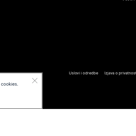
Uslovi i odredbe
Izjava o privatnost
 cookies.