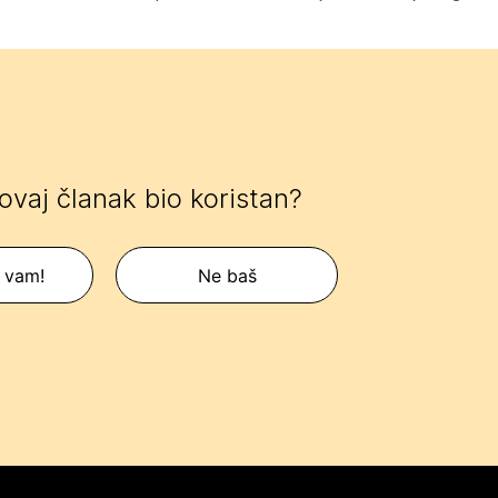
 ovaj članak bio koristan?
 vam!
Ne baš