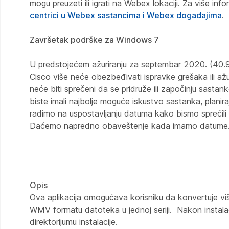
mogu preuzeti ili igrati na Webex lokaciji. Za više 
centrici u Webex sastancima i Webex događajima
.
Završetak podrške za Windows 7
U predstojećem ažuriranju za septembar 2020. (40.
Cisco više neće obezbeđivati ispravke grešaka ili ažu
neće biti sprečeni da se pridruže ili započinju sast
biste imali najbolje moguće iskustvo sastanka, plani
radimo na uspostavljanju datuma kako bismo sprečil
Daćemo napredno obaveštenje kada imamo datume
Opis
Ova aplikacija omogućava korisniku da konvertuje v
WMV formatu datoteka u jednoj seriji. Nakon instala
direktorijumu instalacije.