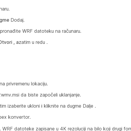
naru.
ugme
Dodaj.
 pronađite WRF datoteku na računaru.
tvori , a
zatim u redu
.
na privremenu lokaciju.
2wmv.msi da biste započeli uklanjanje.
tim izaberite ukloni
i
kliknite na dugme Dalje
.
ebex konvertor.
 WRF datoteke zapisane u 4K rezoluciji na bilo koji drugi fo