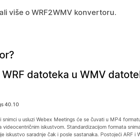
znali više o WRF2WMV konvertoru.
or?
e WRF datoteka u WMV datote
gs 40.10
i snimci u usluzi Webex Meetings će se čuvati u MP4 formatu, 
 sa videocentričnim iskustvom. Standardizacijom formata sniman
je iskustvo saradnje čak i posle sastanaka. Postojeći ARF i W