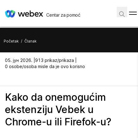
Centar za pomoć
Početak
/
Članak
05. јун 2026. |
913 prikaz/prikaza |
0 osobe/osoba misle da je ovo korisno
Kako da onemogućim
ekstenziju Vebek u
Chrome-u ili Firefok-u?