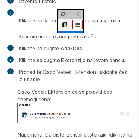
Otvorite Firefok.
Kliknite na ikonu
menija u gornjem
desnom uglu prozora pretraživača:
Kliknite na dugme
Add-Ons
.
Kliknite
na dugme Ekstenzije
na levom panelu.
Pronađite
Cisco Vebek Ektension
i uklonite ček
iz
Enable
.
Cisco Vebek Ektension će se pojaviti kao
onemogućeno:
Napomena
: Da biste izbrisali ekstenziju, kliknite na