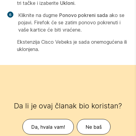
tri tačke i izaberite
Ukloni.
Kliknite na dugme
Ponovo pokreni sada
ako se
pojavi. Firefok će se zatim ponovo pokrenuti i
vaše kartice će biti vraćene.
Ekstenzija Cisco Vebeks je sada onemogućena ili
uklonjena.
Da li je ovaj članak bio koristan?
Da, hvala vam!
Ne baš