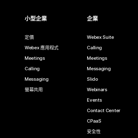
小型企業
企業
定價
Webex Suite
Webex 應用程式
Calling
Meetings
Meetings
Calling
Messaging
Messaging
Slido
螢幕共用
Webinars
Events
Contact Center
CPaaS
安全性