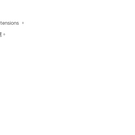
tensions
。
選。