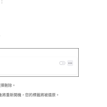
：
。
選擇
刪除
。
 隨後將重新開機，您的標籤將被還原。