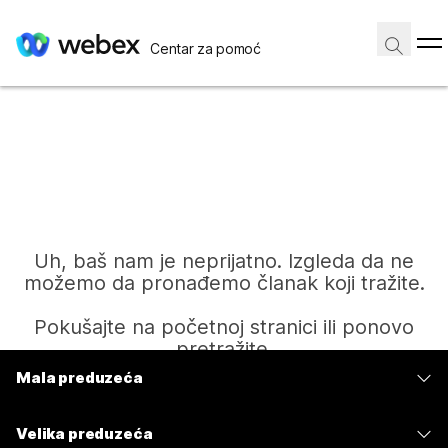
Centar za pomoć
Uh, baš nam je neprijatno. Izgleda da ne
možemo da pronađemo članak koji tražite.
Pokušajte na početnoj stranici ili ponovo
pretražite.
Mala preduzeća
Cene
Početak
Velika preduzeća