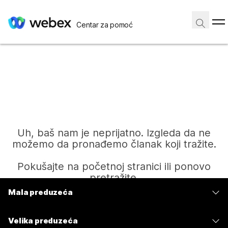
Centar za pomoć
Uh, baš nam je neprijatno. Izgleda da ne
možemo da pronađemo članak koji tražite.
Pokušajte na početnoj stranici ili ponovo
pretražite.
Mala preduzeća
Cene
Početak
Velika preduzeća